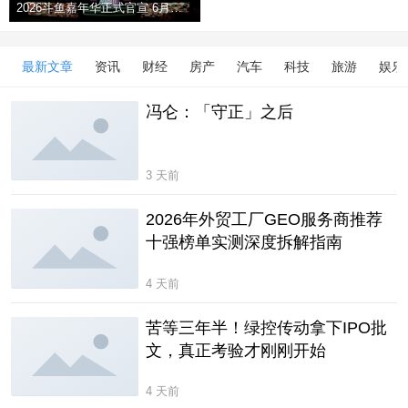
2026斗鱼嘉年华正式官宣 6月武汉开启夏日
最新文章
资讯
财经
房产
汽车
科技
旅游
娱乐
冯仑：「守正」之后
3 天前
2026年外贸工厂GEO服务商推荐
十强榜单实测深度拆解指南
4 天前
苦等三年半！绿控传动拿下IPO批
文，真正考验才刚刚开始
4 天前