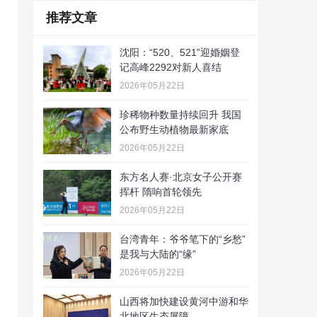
推荐文章
沈阳：“520、521”迎婚姻登
记高峰2292对新人喜结
2026年05月22日
珍稀物种数量持续回升 我国
公布野生动植物最新家底
2026年05月22日
东方名人赛·北京女子公开赛
挥杆 隋响首轮领先
2026年05月22日
台湾青年：爷爷笔下的“乡愁”
是我与大陆的“缘”
2026年05月22日
山西将加快建设黄河中游和华
北地区生态屏障