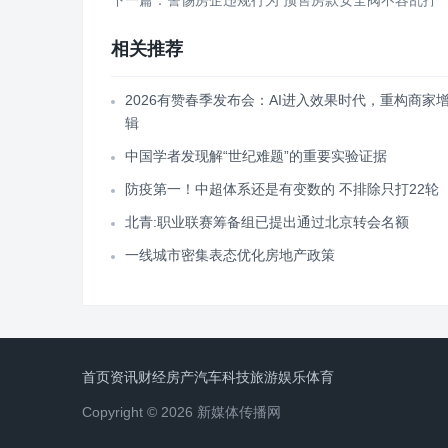
下一篇：警惕房企违规行为 预售房款安全阀不容乱拧
相关推荐
2026有赞春季发布会：AI进入效果时代，重构商家
辑
中国学者发现解“世纪难题”的重要实验证据
防疫第一！中超体系还是有变数的 不排除只打22轮
北青:职业联赛筹备组已提出通过北京转会名额
一线城市密集表态优化房地产政策
首页
资讯
财经
房产
汽车
科技
旅游
娱乐
体育
Copyright © 2026 新媒体传播网