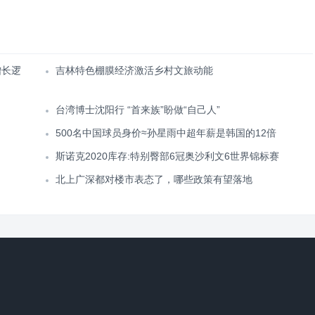
增长逻
吉林特色棚膜经济激活乡村文旅动能
台湾博士沈阳行 “首来族”盼做“自己人”
500名中国球员身价≈孙星雨中超年薪是韩国的12倍
斯诺克2020库存:特别臀部6冠奥沙利文6世界锦标赛
北上广深都对楼市表态了，哪些政策有望落地