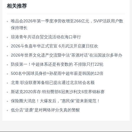
相关推荐
唯品会2026年第一季度净营收增至266亿元，SVIP活跃用户数
保持增长
琼港青年共话自贸交流活动在海口举行
2026斗鱼嘉年华正式官宣 6月武汉开启夏日狂欢
2026年世界文化遗产交流暨中法“茶酒对话”在法国波尔多举办
防疫第一！中超体系还是有变数的 不排除只打22轮
500名中国球员身价≈孙星雨中超年薪是韩国的12倍
北青:职业联赛筹备组已提出通过北京转会名额
斯诺克2020库存:特别臀部6冠奥沙利文6世界锦标赛
保险圈大消息！大爆发后，"惠民保"迎来新规范！
低分店“逆袭”是对网络评分失真的警醒