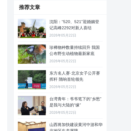
推荐文章
沈阳：“520、521”迎婚姻登
记高峰2292对新人喜结
2026年05月22日
珍稀物种数量持续回升 我国
公布野生动植物最新家底
2026年05月22日
东方名人赛·北京女子公开赛
挥杆 隋响首轮领先
2026年05月22日
台湾青年：爷爷笔下的“乡愁”
是我与大陆的“缘”
2026年05月22日
山西将加快建设黄河中游和华
北地区生态屏障