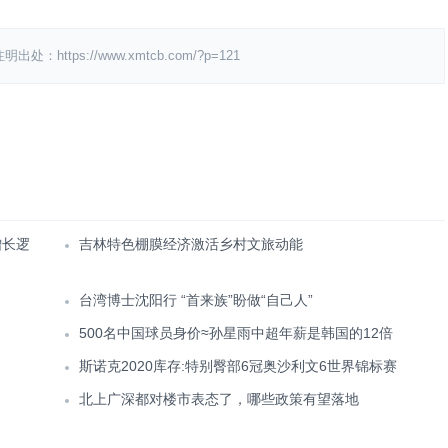
ps://www.xmtcb.com/?p=121
增长逻
吉林特色棚膜经济激活乡村文旅动能
台湾博士沈阳行 “首来族”盼做“自己人”
500名中国球员身价≈孙星雨中超年薪是韩国的12倍
斯诺克2020库存:特别臀部6冠奥沙利文6世界锦标赛
北上广深都对楼市表态了，哪些政策有望落地