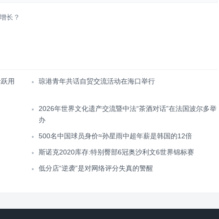
增长？
活跃用
琼港青年共话自贸交流活动在海口举行
2026年世界文化遗产交流暨中法“茶酒对话”在法国波尔多举
办
500名中国球员身价≈孙星雨中超年薪是韩国的12倍
斯诺克2020库存:特别臀部6冠奥沙利文6世界锦标赛
低分店“逆袭”是对网络评分失真的警醒