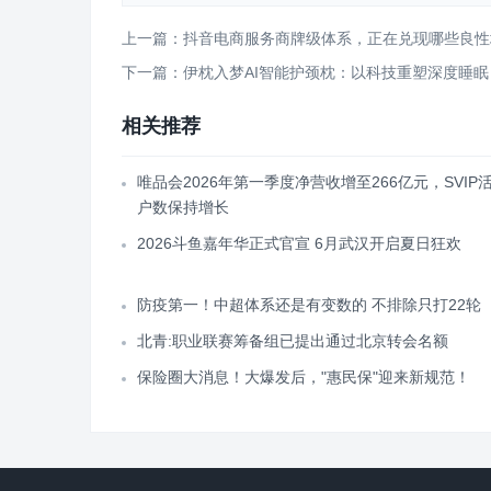
上一篇：抖音电商服务商牌级体系，正在兑现哪些良性
下一篇：伊枕入梦AI智能护颈枕：以科技重塑深度睡眠
相关推荐
唯品会2026年第一季度净营收增至266亿元，SVIP
户数保持增长
2026斗鱼嘉年华正式官宣 6月武汉开启夏日狂欢
防疫第一！中超体系还是有变数的 不排除只打22轮
北青:职业联赛筹备组已提出通过北京转会名额
保险圈大消息！大爆发后，"惠民保"迎来新规范！