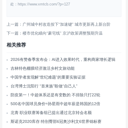
处：https://www.xmtcb.com/?p=127
上一篇：广州城中村改造按下“加速键” 城市更新再上新台阶
下一篇：楼市优化瞄向“豪宅线” 京沪政策调整预期升温
相关推荐
2026有赞春季发布会：AI进入效果时代，重构商家增长逻辑
吉林特色棚膜经济激活乡村文旅动能
中国学者发现解“世纪难题”的重要实验证据
台湾博士沈阳行 “首来族”盼做“自己人”
防疫第一！中超体系还是有变数的 不排除只打22轮
500名中国球员身价≈孙星雨中超年薪是韩国的12倍
北青:职业联赛筹备组已提出通过北京转会名额
斯诺克2020库存:特别臀部6冠奥沙利文6世界锦标赛