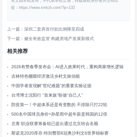
本文由本站发布，不代表本站立场，转载请联系作者并注明出
处：https://www.xmtcb.com/?p=132
上一篇：深圳二套房首付款比例降至四成
下一篇：健全有效监管 构建房地产发展新模式
相关推荐
2026有赞春季发布会：AI进入效果时代，重构商家增长逻辑
吉林特色棚膜经济激活乡村文旅动能
中国学者发现解“世纪难题”的重要实验证据
台湾博士沈阳行 “首来族”盼做“自己人”
防疫第一！中超体系还是有变数的 不排除只打22轮
500名中国球员身价≈孙星雨中超年薪是韩国的12倍
北青:职业联赛筹备组已提出通过北京转会名额
斯诺克2020库存:特别臀部6冠奥沙利文6世界锦标赛