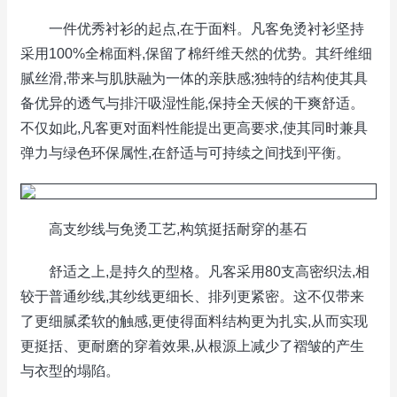
一件优秀衬衫的起点,在于面料。凡客免烫衬衫坚持
采用100%全棉面料,保留了棉纤维天然的优势。其纤维细
腻丝滑,带来与肌肤融为一体的亲肤感;独特的结构使其具
备优异的透气与排汗吸湿性能,保持全天候的干爽舒适。
不仅如此,凡客更对面料性能提出更高要求,使其同时兼具
弹力与绿色环保属性,在舒适与可持续之间找到平衡。
高支纱线与免烫工艺,构筑挺括耐穿的基石
舒适之上,是持久的型格。凡客采用80支高密织法,相
较于普通纱线,其纱线更细长、排列更紧密。这不仅带来
了更细腻柔软的触感,更使得面料结构更为扎实,从而实现
更挺括、更耐磨的穿着效果,从根源上减少了褶皱的产生
与衣型的塌陷。