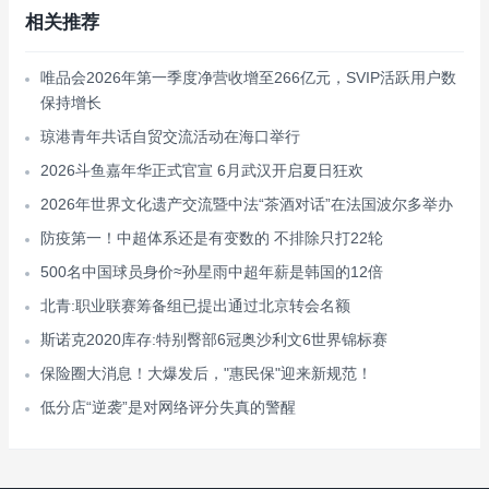
相关推荐
唯品会2026年第一季度净营收增至266亿元，SVIP活跃用户数
保持增长
琼港青年共话自贸交流活动在海口举行
2026斗鱼嘉年华正式官宣 6月武汉开启夏日狂欢
2026年世界文化遗产交流暨中法“茶酒对话”在法国波尔多举办
防疫第一！中超体系还是有变数的 不排除只打22轮
500名中国球员身价≈孙星雨中超年薪是韩国的12倍
北青:职业联赛筹备组已提出通过北京转会名额
斯诺克2020库存:特别臀部6冠奥沙利文6世界锦标赛
保险圈大消息！大爆发后，"惠民保"迎来新规范！
低分店“逆袭”是对网络评分失真的警醒