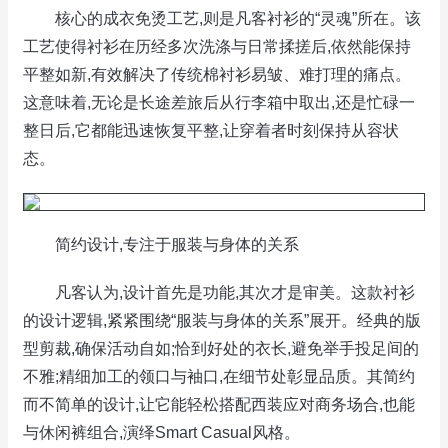
核心的成衣免烫工艺,则是凡客衬衫的“灵魂”所在。该
工艺使得衬衫在历经多次洗涤与日常揉搓后,依然能保持
平整如新,有效解决了传统棉衬衫易皱、难打理的痛点。
这意味着,无论是长途差旅后从行李箱中取出,还是忙碌一
整日后,它都能迅速恢复平整,让穿着者时刻保持从容状
态。
简约设计,专注于服装与身体的关系
凡客认为,设计首先是功能,其次才是审美。这款衬衫
的设计逻辑,紧紧围绕“服装与身体的关系”展开。经典的版
型剪裁,确保活动自如;恰到好处的衣长,避免举手投足间的
不雅;精细加工的领口与袖口,在细节处彰显品质。其简约
而不简单的设计,让它能轻松搭配西装应对商务场合,也能
与休闲裤组合,演绎Smart Casual风格。