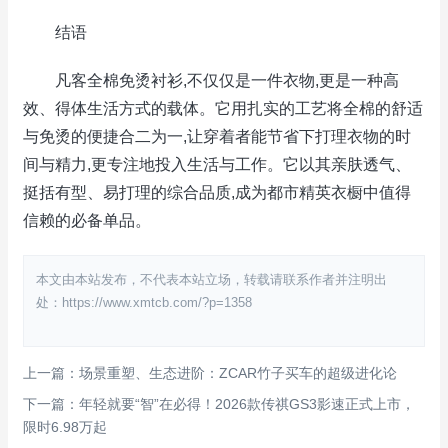
结语
凡客全棉免烫衬衫,不仅仅是一件衣物,更是一种高
效、得体生活方式的载体。它用扎实的工艺将全棉的舒适
与免烫的便捷合二为一,让穿着者能节省下打理衣物的时
间与精力,更专注地投入生活与工作。它以其亲肤透气、
挺括有型、易打理的综合品质,成为都市精英衣橱中值得
信赖的必备单品。
本文由本站发布，不代表本站立场，转载请联系作者并注明出
处：https://www.xmtcb.com/?p=1358
上一篇：场景重塑、生态进阶：ZCAR竹子买车的超级进化论
下一篇：年轻就要“智”在必得！2026款传祺GS3影速正式上市，
限时6.98万起