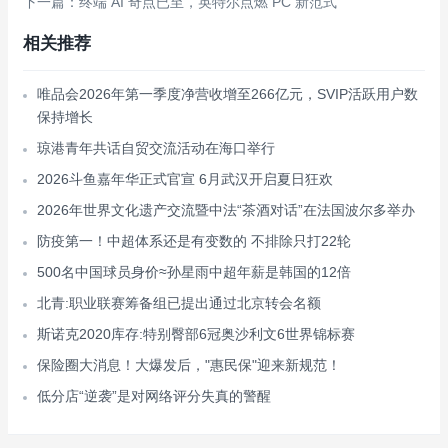
下一篇：终端 AI 奇点已至，英特尔点燃 PC 新范式
相关推荐
唯品会2026年第一季度净营收增至266亿元，SVIP活跃用户数
保持增长
琼港青年共话自贸交流活动在海口举行
2026斗鱼嘉年华正式官宣 6月武汉开启夏日狂欢
2026年世界文化遗产交流暨中法“茶酒对话”在法国波尔多举办
防疫第一！中超体系还是有变数的 不排除只打22轮
500名中国球员身价≈孙星雨中超年薪是韩国的12倍
北青:职业联赛筹备组已提出通过北京转会名额
斯诺克2020库存:特别臀部6冠奥沙利文6世界锦标赛
保险圈大消息！大爆发后，"惠民保"迎来新规范！
低分店“逆袭”是对网络评分失真的警醒