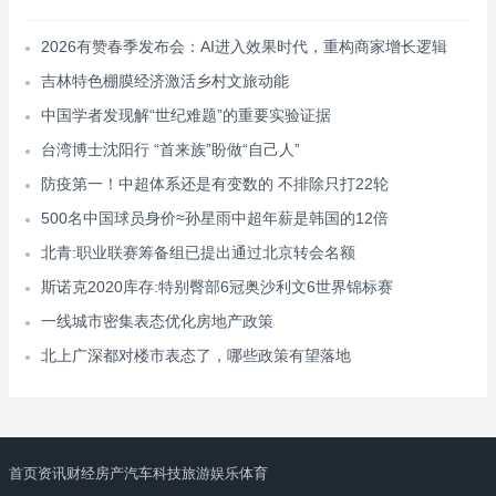
2026有赞春季发布会：AI进入效果时代，重构商家增长逻辑
吉林特色棚膜经济激活乡村文旅动能
中国学者发现解“世纪难题”的重要实验证据
台湾博士沈阳行 “首来族”盼做“自己人”
防疫第一！中超体系还是有变数的 不排除只打22轮
500名中国球员身价≈孙星雨中超年薪是韩国的12倍
北青:职业联赛筹备组已提出通过北京转会名额
斯诺克2020库存:特别臀部6冠奥沙利文6世界锦标赛
一线城市密集表态优化房地产政策
北上广深都对楼市表态了，哪些政策有望落地
首页
资讯
财经
房产
汽车
科技
旅游
娱乐
体育