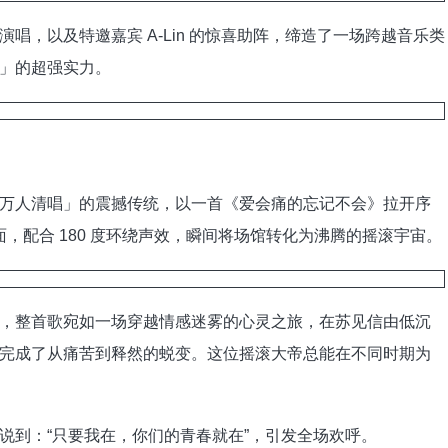
，以及特邀嘉宾 A-Lin 的惊喜助阵，缔造了一场跨越音乐类
」的超强实力。
人清唱」的震撼传统，以一首《爱会痛的忘记不会》拉开序
面，配合 180 度环绕声效，瞬间将场馆转化为沸腾的摇滚宇宙。
整首歌宛如一场穿越情感迷雾的心灵之旅，在苏见信由低沉
完成了从痛苦到释然的蜕变。这位摇滚大帝总能在不同时期为
到：“只要我在，你们的青春就在”，引发全场欢呼。