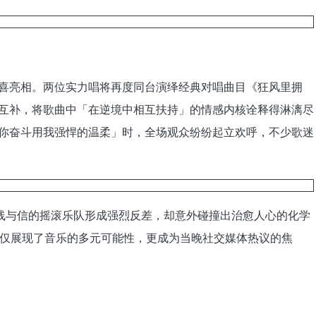
的惊喜亮相。两位实力唱将再度同台演绎经典对唱曲目《狂风里拥
情完美互补，将歌曲中「在逆境中相互扶持」的情感内核诠释得淋漓尽
出「陪你奋斗用我强悍的温柔」时，全场观众纷纷起立欢呼，不少歌迷
声线与信的摇滚乐队形成强烈反差，却意外碰撞出治愈人心的化学
仅展现了音乐的多元可能性，更成为当晚社交媒体热议的焦