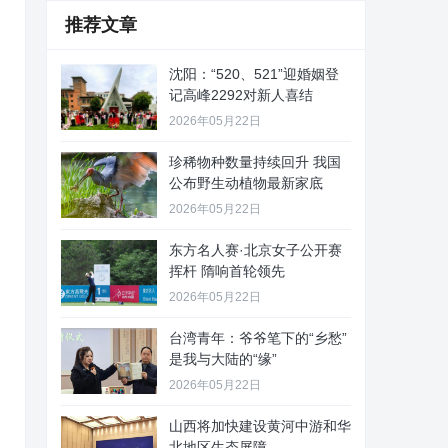
推荐文章
沈阳：“520、521”迎婚姻登
记高峰2292对新人喜结
2026年05月22日
珍稀物种数量持续回升 我国
公布野生动植物最新家底
2026年05月22日
东方名人赛·北京女子公开赛
挥杆 隋响首轮领先
2026年05月22日
台湾青年：爷爷笔下的“乡愁”
是我与大陆的“缘”
2026年05月22日
山西将加快建设黄河中游和华
北地区生态屏障