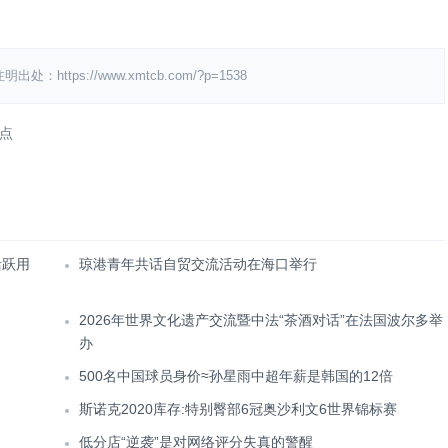
ps://www.xmtcb.com/?p=1538
点
活跃用
琼港青年共话自贸交流活动在海口举行
2026年世界文化遗产交流暨中法“茶酒对话”在法国波尔多举
办
500名中国球员身价≈孙星雨中超年薪是韩国的12倍
斯诺克2020库存:特别臀部6冠奥沙利文6世界锦标赛
低分店“逆袭”是对网络评分失真的警醒