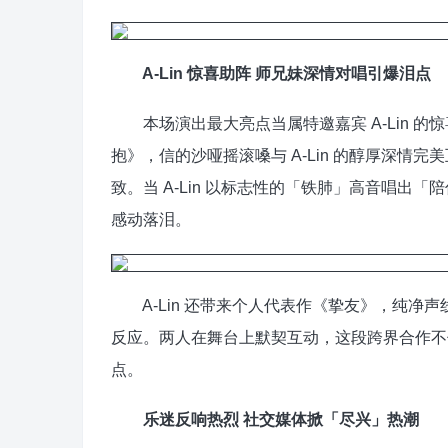
A-Lin 惊喜助阵 师兄妹深情对唱引爆泪点
本场演出最大亮点当属特邀嘉宾 A-Lin 
抱》，信的沙哑摇滚嗓与 A-Lin 的醇厚深
致。当 A-Lin 以标志性的「铁肺」高音唱
感动落泪。
A-Lin 还带来个人代表作《挚友》，纯净
反应。两人在舞台上默契互动，这段跨界合作不
点。
乐迷反响热烈 社交媒体掀「尽兴」热潮