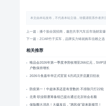
​​​​​​​
本文由本站发布，不代表本站立场，转载请联系作者并注明出处：htt
上一篇：播个胎全国招商，邀您共享汽车后市场财富爆
下一篇：ZCAR竹子买车，品牌实力铸就购车信赖之选
相关推荐
唯品会2026年第一季度净营收增至266亿元，SVIP
户数保持增长
2026斗鱼嘉年华正式官宣 6月武汉开启夏日狂欢
防疫第一！中超体系还是有变数的 不排除只打22轮
北青:职业联赛筹备组已提出通过北京转会名额
保险圈大消息！大爆发后，"惠民保"迎来新规范！