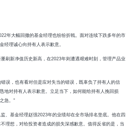
2022年大幅回撤的基金经理也纷纷折戟。面对连续下跌多年的市
金经理诚心向持有人表示歉意。
屡屡刷新净值历史新高，在2023年则遭遇艰难时刻，管理产品业
的错误，也有看对但是应对失当的错误，既辜负了持有人的信
恳地对持有人表示歉意。立足当下，如何能给持有人挽回损
之急。”
总监、基金经理赵强2023年的业绩却在全市场排名垫底。他在四
整体不理想，对给投资者造成的损失深感歉意。值得反省的是，当