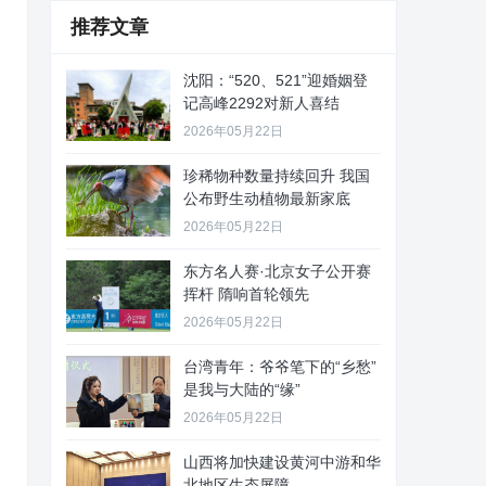
推荐文章
沈阳：“520、521”迎婚姻登
记高峰2292对新人喜结
2026年05月22日
珍稀物种数量持续回升 我国
公布野生动植物最新家底
2026年05月22日
东方名人赛·北京女子公开赛
挥杆 隋响首轮领先
2026年05月22日
台湾青年：爷爷笔下的“乡愁”
是我与大陆的“缘”
2026年05月22日
山西将加快建设黄河中游和华
北地区生态屏障