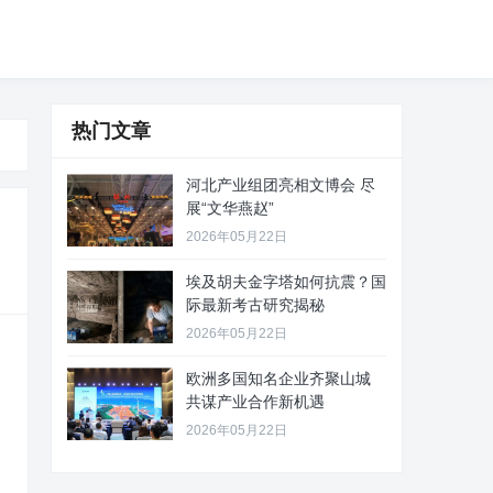
热门文章
河北产业组团亮相文博会 尽
展“文华燕赵”
2026年05月22日
埃及胡夫金字塔如何抗震？国
际最新考古研究揭秘
2026年05月22日
欧洲多国知名企业齐聚山城
共谋产业合作新机遇
2026年05月22日