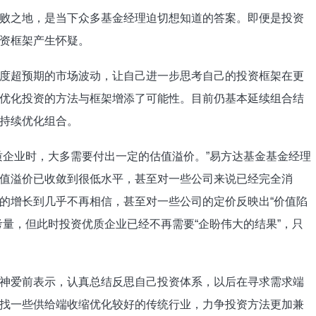
败之地，是当下众多基金经理迫切想知道的答案。即便是投资
资框架产生怀疑。
度超预期的市场波动，让自己进一步思考自己的投资框架在更
优化投资的方法与框架增添了可能性。目前仍基本延续组合结
持续优化组合。
质企业时，大多需要付出一定的估值溢价。”易方达基金基金经理
值溢价已收敛到很低水平，甚至对一些公司来说已经完全消
的增长到几乎不再相信，甚至对一些公司的定价反映出“价值陷
考量，但此时投资优质企业已经不再需要“企盼伟大的结果”，只
神爱前表示，认真总结反思自己投资体系，以后在寻求需求端
找一些供给端收缩优化较好的传统行业，力争投资方法更加兼