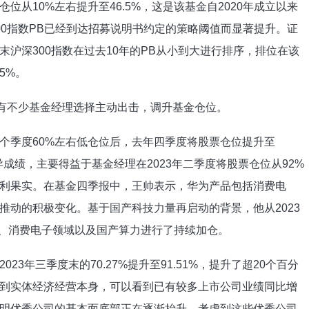
从10%左右提升至46.5%，这是该基金自2020年成立以来
00指数PB已经到达招募说明书约定的策略阈值而显著提升。证
沪深300指数在过去10年的PB从小到大进行排序，排位在该
5%。
有不少基金经理选择主动出击，调升基金仓位。
个季度60%左右低仓位后，去年四季度将股票仓位提升至
优异成绩，主要得益于基金经理在2023年二季度将股票仓位从92%
胜利果实。在基金四季报中，王帅表示，华为产品包括消费电
推动的积极变化。基于国产科技力量再启动的背景，他从2023
驶、消费电子领域以及国产算力进行了持续加仓。
3年三季度末的70.27%提升至91.51%，提升了超20个百分
到实体经济经营本身，可以看到已有较多上市公司业绩同比增
明优秀公司的基本面底部正在逐渐抬升。考虑到这些优秀公司