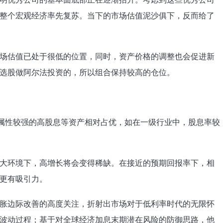
整个宏观经济率先复苏。当下的市场估值泥沙俱下，反而给了
场估值已处于很低的位置，同时，资产价格的调整也会促进新
选股做阿尔法投资的，所以组合保持较高的仓位。
属性较强的高股息等资产相对占优，如在一级行业中，股息率较
大环境下，高增长将会变得稀缺。在接近的预期回报率下，相
更有吸引力。
胀边际改善的高度关注，折射出市场对于低利率时代的无限怀
波动过程；基于对全球经济加息末期潜在风险的防御思路，他