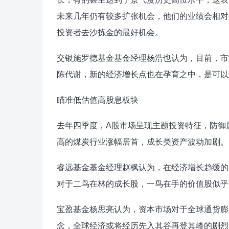
未来几年仍有较多扩张机会，他们的业绩会相对
投资者去沙拣金的最好机会。
交银施罗德基金基金经理杨浩也认为，目前，市
陈代谢，新的经济增长点也在孕育之中，是可以
瞄准低估值高股息板块
去年四季度，A股市场呈现主题投资特征，防御
高的煤炭行业涨幅居首，成长类资产波动加剧。
睿远基金基金经理赵枫认为，在经济增长趋缓的
对于二鸟在林的成长股，一鸟在手的价值股似乎
宝盈基金杨思亮认为，资本市场对于全球通货膨
念，全球经济或将经历先入其谷再登其峰的剧烈