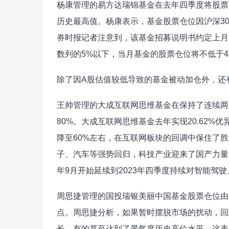
杨康管理的易方达瑞锦基金在去年四季度将股票仓位
历史最高值。杨康表示，基金股票仓位因沪深3
券时报记者注意到，该基金招募说明书约定上月末
数列的5%以下，当月基金的股票仓位将不低于4
除了因A股估值较低导致的基金被动加仓外，还
王帅管理的大成互联网思维基金在保持了连续两
80%。大成互联网思维基金去年实现20.62%
降至60%左右，在互联网板块的回调中保住了
子、汽车等强势回归，科技产业迎来了国产力量
年9月开始延续到2023年四季度持续对智能驾
周思捷管理的国投瑞银美丽中国基金股票仓位由202
点。周思捷分析，如果暂时摆脱市场的扰动，回
长，有的甚至达到了景气度历史高位水平，这表