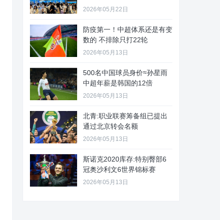
2026年05月22日
防疫第一！中超体系还是有变
数的 不排除只打22轮
2026年05月13日
500名中国球员身价≈孙星雨
中超年薪是韩国的12倍
2026年05月13日
北青:职业联赛筹备组已提出
通过北京转会名额
2026年05月13日
斯诺克2020库存:特别臀部6
冠奥沙利文6世界锦标赛
2026年05月13日