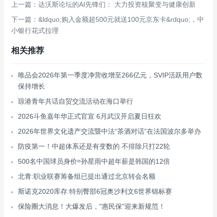
上一篇：达沃斯论坛的AI先锋们： 大力投资核聚变与健康创新
下一篇：&ldquo;购入金额超500元就送100元京东卡&rdquo;，中
小银行花式拉理
相关推荐
唯品会2026年第一季度净营收增至266亿元，SVIP活跃用户数
保持增长
琼港青年共话自贸交流活动在海口举行
2026斗鱼嘉年华正式官宣 6月武汉开启夏日狂欢
2026年世界文化遗产交流暨中法“茶酒对话”在法国波尔多举办
防疫第一！中超体系还是有变数的 不排除只打22轮
500名中国球员身价≈孙星雨中超年薪是韩国的12倍
北青:职业联赛筹备组已提出通过北京转会名额
斯诺克2020库存:特别臀部6冠奥沙利文6世界锦标赛
保险圈大消息！大爆发后，"惠民保"迎来新规范！