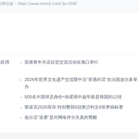
ps://www.xmtcb.com/?p=1640
活跃用
琼港青年共话自贸交流活动在海口举行
2026年世界文化遗产交流暨中法“茶酒对话”在法国波尔多举
办
500名中国球员身价≈孙星雨中超年薪是韩国的12倍
斯诺克2020库存:特别臀部6冠奥沙利文6世界锦标赛
低分店“逆袭”是对网络评分失真的警醒