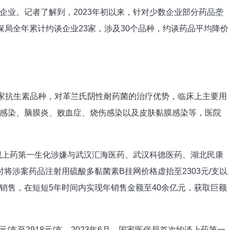
企业。记者了解到，2023年初以来，针对少数企业部分药品垄
保局全年累计约谈企业23家，涉及30个品种，约谈药品平均降价
家抗生素品种，对革兰氏阴性耐药菌的治疗优势，临床上主要用
感染、脑膜炎、败血症、烧伤感染以及皮肤黏膜感染等，医院
发现上药第一生化涉嫌与武汉汇海医药、武汉科德医药、湖北民康
将涉案药品注射用硫酸多黏菌素B挂网价格虚抬至2303元/支以
销售，在短短5年时间内实现年销售金额至40余亿元，获取巨额
/支至2918元/支。2023年6月，国家医保局首次约谈上药第一