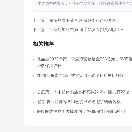
本文由本站发布，不代表本站立场，转载请联系作者并注明出处：htt
上一篇：旅游热度不减 机构看好出行链投资机会
下一篇：低位处加速布局 逾千亿资金扫货A股ETF
相关推荐
唯品会2026年第一季度净营收增至266亿元，SVIP
户数保持增长
2026斗鱼嘉年华正式官宣 6月武汉开启夏日狂欢
防疫第一！中超体系还是有变数的 不排除只打22轮
北青:职业联赛筹备组已提出通过北京转会名额
保险圈大消息！大爆发后，"惠民保"迎来新规范！