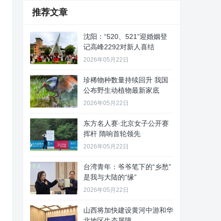
推荐文章
沈阳：“520、521”迎婚姻登
记高峰2292对新人喜结
2026年05月22日
珍稀物种数量持续回升 我国
公布野生动植物最新家底
2026年05月22日
东方名人赛·北京女子公开赛
挥杆 隋响首轮领先
2026年05月22日
台湾青年：爷爷笔下的“乡愁”
是我与大陆的“缘”
2026年05月22日
山西将加快建设黄河中游和华
北地区生态屏障