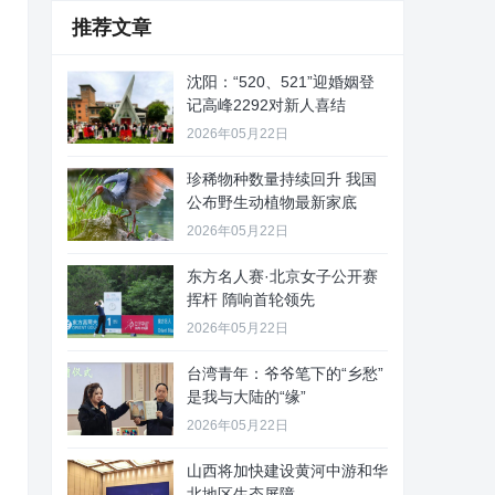
推荐文章
沈阳：“520、521”迎婚姻登
记高峰2292对新人喜结
2026年05月22日
珍稀物种数量持续回升 我国
公布野生动植物最新家底
2026年05月22日
东方名人赛·北京女子公开赛
挥杆 隋响首轮领先
2026年05月22日
台湾青年：爷爷笔下的“乡愁”
是我与大陆的“缘”
2026年05月22日
山西将加快建设黄河中游和华
北地区生态屏障