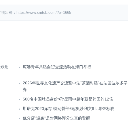
ps://www.xmtcb.com/?p=1665
活跃用
琼港青年共话自贸交流活动在海口举行
2026年世界文化遗产交流暨中法“茶酒对话”在法国波尔多举
办
500名中国球员身价≈孙星雨中超年薪是韩国的12倍
斯诺克2020库存:特别臀部6冠奥沙利文6世界锦标赛
低分店“逆袭”是对网络评分失真的警醒