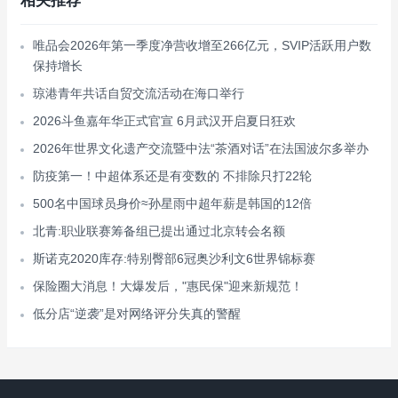
相关推荐
唯品会2026年第一季度净营收增至266亿元，SVIP活跃用户数
保持增长
琼港青年共话自贸交流活动在海口举行
2026斗鱼嘉年华正式官宣 6月武汉开启夏日狂欢
2026年世界文化遗产交流暨中法“茶酒对话”在法国波尔多举办
防疫第一！中超体系还是有变数的 不排除只打22轮
500名中国球员身价≈孙星雨中超年薪是韩国的12倍
北青:职业联赛筹备组已提出通过北京转会名额
斯诺克2020库存:特别臀部6冠奥沙利文6世界锦标赛
保险圈大消息！大爆发后，"惠民保"迎来新规范！
低分店“逆袭”是对网络评分失真的警醒