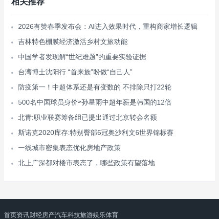
相关推荐
2026有赞春季发布会：AI进入效果时代，重构商家增长逻辑
吉林特色棚膜经济激活乡村文旅动能
中国学者发现解“世纪难题”的重要实验证据
台湾博士沈阳行 “首来族”盼做“自己人”
防疫第一！中超体系还是有变数的 不排除只打22轮
500名中国球员身价≈孙星雨中超年薪是韩国的12倍
北青:职业联赛筹备组已提出通过北京转会名额
斯诺克2020库存:特别臀部6冠奥沙利文6世界锦标赛
一线城市密集表态优化房地产政策
北上广深都对楼市表态了，哪些政策有望落地
首页
资讯
财经
房产
汽车
科技
旅游
娱乐
体育