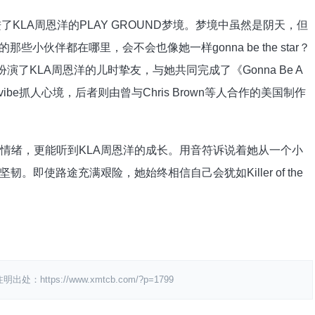
了KLA周恩洋的PLAY GROUND梦境。梦境中虽然是阴天，但
小伙伴都在哪里，会不会也像她⼀样gonna be the star？
BY则扮演了KLA周恩洋的儿时挚友，与她共同完成了《Gonna Be A
般的vibe抓人心境，后者则由曾与Chris Brown等人合作的美国制作
绪，更能听到KLA周恩洋的成长。用音符诉说着她从一个小
即使路途充满艰险，她始终相信自己会犹如Killer of the
ps://www.xmtcb.com/?p=1799