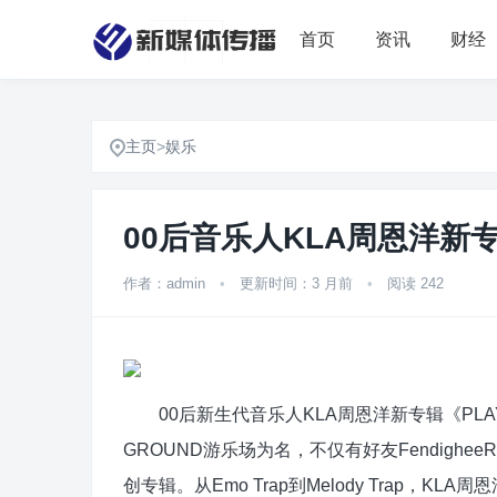
首页
资讯
财经
主页
>
娱乐
00后音乐人KLA周恩洋新专
作者：admin
•
更新时间：3 月前
•
阅读 242
00后新生代音乐人KLA周恩洋新专辑《PLAY
GROUND游乐场为名，不仅有好友Fendighee
创专辑。从Emo Trap到Melody Trap，K