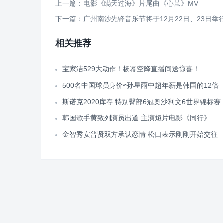
上一篇：电影《瞒天过海》片尾曲《心茧》MV
下一篇：广州南沙先锋音乐节将于12月22日、23日举
相关推荐
宝家洁529大动作！杨幂空降直播间送惊喜！
500名中国球员身价≈孙星雨中超年薪是韩国的12倍
斯诺克2020库存:特别臀部6冠奥沙利文6世界锦标赛
韩国歌手黄致列演员出道 主演短片电影《同行》
金智秀安普贤双方承认恋情 松口表示刚刚开始交往