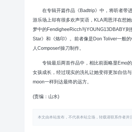
在专辑开篇作品《Badtrip》中，将听者带进
游乐场上却有很多欢声笑语，KLA周恩洋在想她的那些
梦中的FendigheeRicch与YOUNG13DBA
Star》和《烙印》。前者像是Don Toliver⼀
⼈Composer!操刀制作。
专辑最后两首作品中，相比前面略显Emo的情
女孩成长，经过现实的洗礼让她变得更加自信与坚韧。
moon⼀样到达最终的远方。
(责编：山水)
本文由本站发布，不代表本站立场，转载请联系作者并注明出处：htt