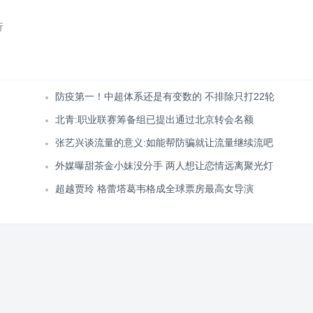
行
防疫第一！中超体系还是有变数的 不排除只打22轮
北青:职业联赛筹备组已提出通过北京转会名额
张艺兴谈流量的意义:如能帮防骗就让流量继续流吧
外媒曝甜茶金小妹没分手 两人想让恋情远离聚光灯
超越贾玲 格蕾塔葛韦格成全球票房最高女导演