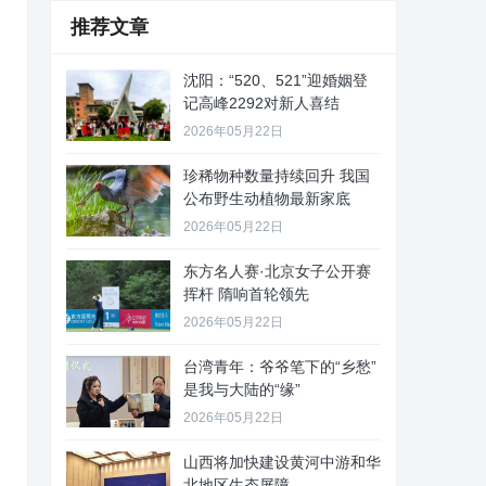
推荐文章
沈阳：“520、521”迎婚姻登
记高峰2292对新人喜结
2026年05月22日
珍稀物种数量持续回升 我国
公布野生动植物最新家底
2026年05月22日
东方名人赛·北京女子公开赛
挥杆 隋响首轮领先
2026年05月22日
台湾青年：爷爷笔下的“乡愁”
是我与大陆的“缘”
2026年05月22日
山西将加快建设黄河中游和华
北地区生态屏障