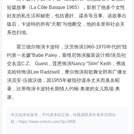
短篇故事《La Côte Basque 1965》，影射了他多个女性
好友的私生活和秘密，包括通奸、谋杀等丑事。该故事出
版后，卡波特的所有“天鹅”与他断交，他的名誉和社会关
系也扫地。
霍兰德尔饰演卡波特，沃茨饰演1960-1970年代的“纽
约第一名媛”Babe Paley，塞维尼饰演服装设计师/演员/社
交名流C.Z。 Guest，莲恩饰演Nancy “Slim” Keith，弗洛
克哈特饰演Lee Radziwill，摩尔饰演前歌舞女郎和广播女
演员安·伍德沃德，因1955年被指控谋杀丈夫而臭名昭
著，比蒂饰演卡波特长期情人约翰·奥谢的女儿凯瑞·奥
谢。
本文由本站发布，不代表本站立场，转载请联系作者并注明出
处：https://www.xmtcb.com/?p=1808