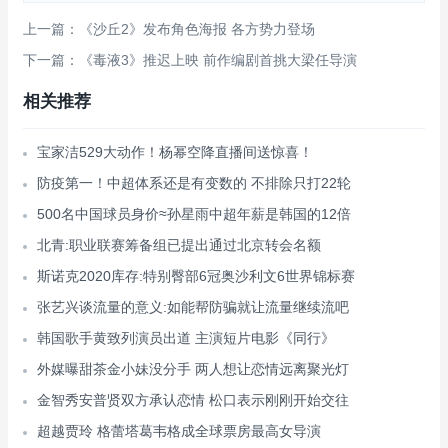
上一篇：《沙丘2》发布角色海报 各方势力登场
下一篇：《毒液3》推迟上映 前作编剧首挑大梁任导演
相关推荐
宝家洁529大动作！杨幂空降直播间送惊喜！
防疫第一！中超体系还是有变数的 不排除只打22轮
500名中国球员身价≈孙星雨中超年薪是韩国的12倍
北青:职业联赛筹备组已提出通过北京转会名额
斯诺克2020库存:特别臀部6冠奥沙利文6世界锦标赛
张艺兴谈流量的意义:如能帮防骗就让流量继续流吧
韩国歌手黄致列演员出道 主演短片电影《同行》
外媒曝甜茶金小妹没分手 两人想让恋情远离聚光灯
金智秀安普贤双方承认恋情 松口表示刚刚开始交往
超越贾玲 格蕾塔葛韦格成全球票房最高女导演