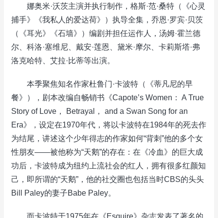
娜奥米·沃茨主演并执行制作，格斯·范·桑特（《心灵
捕手》《我私人的爱达荷》）执导全集，乔恩·罗宾·贝茨
（《耳光》《石墙》）编剧并担任运作人，汤姆·霍兰德
尔、科洛·塞维尼、戴安·莲恩、黛米·摩尔、卡莉斯塔·弗
洛克哈特、艾拉·比蒂等出演。
本季聚焦知名作家杜鲁门·卡波特（《蒂凡尼的早
餐》），剧本改编自畅销书《Capote’s Women： A True
Story of Love， Betrayal， and a Swan Song for an
Era》，设定在1970年代，将以卡波特在1984年的死去作
为结尾，讲述这个少年得志的作家如何“背刺”他的多个女
性朋友——被他称为“天鹅”的存在：在《冷血》的巨大成
功后，卡波特成为纽约上流社会的红人，拥有很多红颜知
己，即所谓的“天鹅”，他的社交圈也包括当时CBS的头头
Bill Paley的妻子Babe Paley。
而卡波特于1975年在《Esquire》杂志发表了著名的