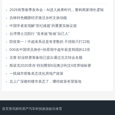
2026有赞春季发布会：AI进入效果时代，重构商家增长逻辑
吉林特色棚膜经济激活乡村文旅动能
中国学者发现解“世纪难题”的重要实验证据
台湾博士沈阳行 “首来族”盼做“自己人”
防疫第一！中超体系还是有变数的 不排除只打22轮
500名中国球员身价≈孙星雨中超年薪是韩国的12倍
北青:职业联赛筹备组已提出通过北京转会名额
斯诺克2020库存:特别臀部6冠奥沙利文6世界锦标赛
一线城市密集表态优化房地产政策
北上广深都对楼市表态了，哪些政策有望落地
首页
资讯
财经
房产
汽车
科技
旅游
娱乐
体育