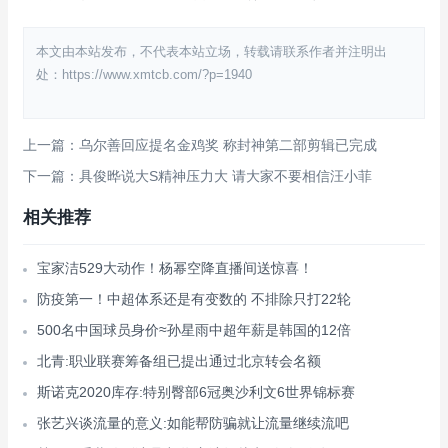
本文由本站发布，不代表本站立场，转载请联系作者并注明出
处：https://www.xmtcb.com/?p=1940
上一篇：乌尔善回应提名金鸡奖 称封神第二部剪辑已完成
下一篇：具俊晔说大S精神压力大 请大家不要相信汪小菲
相关推荐
宝家洁529大动作！杨幂空降直播间送惊喜！
防疫第一！中超体系还是有变数的 不排除只打22轮
500名中国球员身价≈孙星雨中超年薪是韩国的12倍
北青:职业联赛筹备组已提出通过北京转会名额
斯诺克2020库存:特别臀部6冠奥沙利文6世界锦标赛
张艺兴谈流量的意义:如能帮防骗就让流量继续流吧