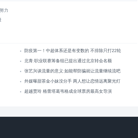
努力
疑
防疫第一！中超体系还是有变数的 不排除只打22轮
北青:职业联赛筹备组已提出通过北京转会名额
张艺兴谈流量的意义:如能帮防骗就让流量继续流吧
外媒曝甜茶金小妹没分手 两人想让恋情远离聚光灯
超越贾玲 格蕾塔葛韦格成全球票房最高女导演