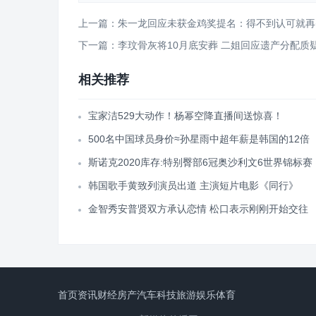
上一篇：朱一龙回应未获金鸡奖提名：得不到认可就再
下一篇：李玟骨灰将10月底安葬 二姐回应遗产分配质
相关推荐
宝家洁529大动作！杨幂空降直播间送惊喜！
500名中国球员身价≈孙星雨中超年薪是韩国的12倍
斯诺克2020库存:特别臀部6冠奥沙利文6世界锦标赛
韩国歌手黄致列演员出道 主演短片电影《同行》
金智秀安普贤双方承认恋情 松口表示刚刚开始交往
首页
资讯
财经
房产
汽车
科技
旅游
娱乐
体育