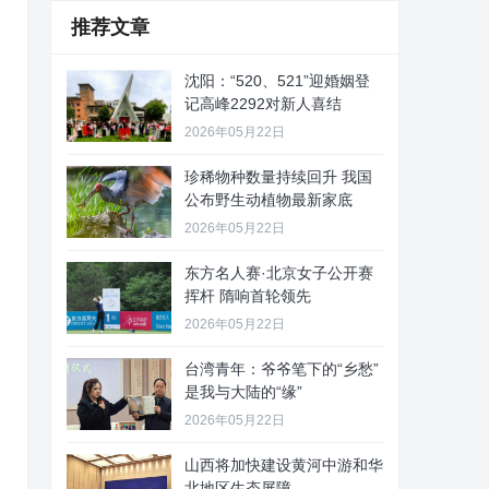
推荐文章
沈阳：“520、521”迎婚姻登
记高峰2292对新人喜结
2026年05月22日
珍稀物种数量持续回升 我国
公布野生动植物最新家底
2026年05月22日
东方名人赛·北京女子公开赛
挥杆 隋响首轮领先
2026年05月22日
台湾青年：爷爷笔下的“乡愁”
是我与大陆的“缘”
2026年05月22日
山西将加快建设黄河中游和华
北地区生态屏障