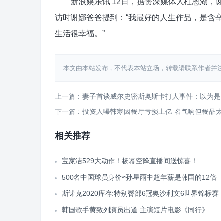
新浪娱乐讯 12日，据资深媒体人杜恩湖，谢
访时谢娜爸爸提到：“我最好的人生作品，是含
生活很幸福。”
本文由本站发布，不代表本站立场，转载请联系作者并注明出处：htt
上一篇：妻子首谈威尔史密斯奥斯卡打人事件：以为是
下一篇：投资人曝韩寒因餐厅亏损上亿 名气响但餐品
相关推荐
宝家洁529大动作！杨幂空降直播间送惊喜！
500名中国球员身价≈孙星雨中超年薪是韩国的12倍
斯诺克2020库存:特别臀部6冠奥沙利文6世界锦标赛
韩国歌手黄致列演员出道 主演短片电影《同行》