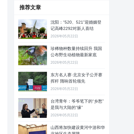
推荐文章
沈阳：“520、521”迎婚姻登
记高峰2292对新人喜结
2026年05月22日
珍稀物种数量持续回升 我国
公布野生动植物最新家底
2026年05月22日
东方名人赛·北京女子公开赛
挥杆 隋响首轮领先
2026年05月22日
台湾青年：爷爷笔下的“乡愁”
是我与大陆的“缘”
2026年05月22日
山西将加快建设黄河中游和华
北地区生态屏障