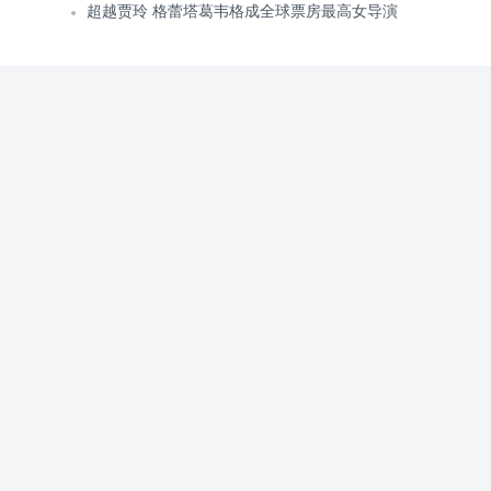
超越贾玲 格蕾塔葛韦格成全球票房最高女导演