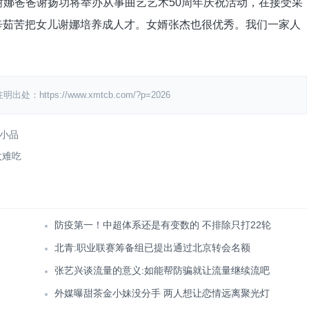
娜爸爸谢扬功将举办从事曲艺艺术50周年庆祝活动，在接受采
辛茹苦把女儿谢娜培养成人才。女婿张杰也很优秀。我们一家人
ps://www.xmtcb.com/?p=2026
小品
太难吃
防疫第一！中超体系还是有变数的 不排除只打22轮
北青:职业联赛筹备组已提出通过北京转会名额
张艺兴谈流量的意义:如能帮防骗就让流量继续流吧
外媒曝甜茶金小妹没分手 两人想让恋情远离聚光灯