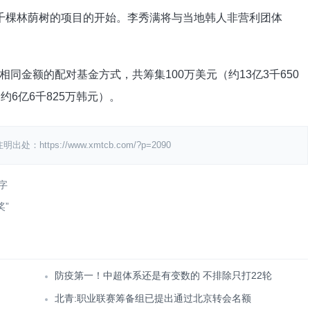
棵林荫树的项目的开始。李秀满将与当地韩人非营利团体
金额的配对基金方式，共筹集100万美元（约13亿3千650
6亿6千825万韩元）。
ps://www.xmtcb.com/?p=2090
字
奖”
防疫第一！中超体系还是有变数的 不排除只打22轮
北青:职业联赛筹备组已提出通过北京转会名额