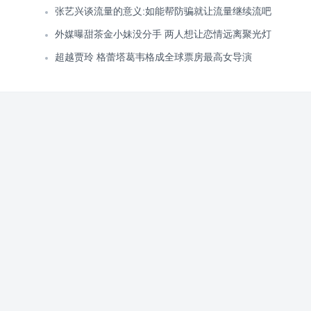
张艺兴谈流量的意义:如能帮防骗就让流量继续流吧
外媒曝甜茶金小妹没分手 两人想让恋情远离聚光灯
超越贾玲 格蕾塔葛韦格成全球票房最高女导演