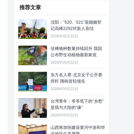
推荐文章
沈阳：“520、521”迎婚姻登
记高峰2292对新人喜结
2026年05月22日
珍稀物种数量持续回升 我国
公布野生动植物最新家底
2026年05月22日
东方名人赛·北京女子公开赛
挥杆 隋响首轮领先
2026年05月22日
台湾青年：爷爷笔下的“乡愁”
是我与大陆的“缘”
2026年05月22日
山西将加快建设黄河中游和华
北地区生态屏障