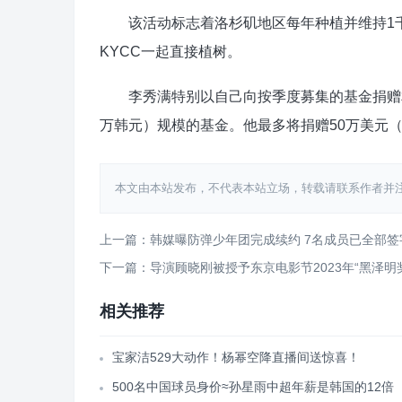
该活动标志着洛杉矶地区每年种植并维持1千
KYCC一起直接植树。
李秀满特别以自己向按季度募集的基金捐赠相同
万韩元）规模的基金。他最多将捐赠50万美元（约
本文由本站发布，不代表本站立场，转载请联系作者并注明出处：htt
上一篇：韩媒曝防弹少年团完成续约 7名成员已全部签
下一篇：导演顾晓刚被授予东京电影节2023年“黑泽明
相关推荐
宝家洁529大动作！杨幂空降直播间送惊喜！
500名中国球员身价≈孙星雨中超年薪是韩国的12倍