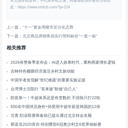
本文由本站发布，不代表本站立场，转载请联系作者并注明出
处：https://www.xmtcb.com/?p=214
上一篇：“十一”黄金周楼市呈分化态势
下一篇：北京商品房销售拟实行明码标价“一套一标”
相关推荐
2026有赞春季发布会：AI进入效果时代，重构商家增长逻辑
吉林特色棚膜经济激活乡村文旅动能
中国学者发现解“世纪难题”的重要实验证据
台湾博士沈阳行 “首来族”盼做“自己人”
防疫第一！中超体系还是有变数的 不排除只打22轮
500名中国球员身价≈孙星雨中超年薪是韩国的12倍
北青:职业联赛筹备组已提出通过北京转会名额
斯诺克2020库存:特别臀部6冠奥沙利文6世界锦标赛