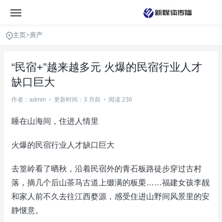
主页
>
房产
“民宿+”越来越多元 火爆的民宿行业人才
缺口巨大
作者：admin
•
更新时间：3 月前
•
阅读 236
睡在山海间，住进人情里
火爆的民宿行业人才缺口巨大
去篁岭看了晒秋，沿着民宿外的青石板路徒步穿过古村
落，摘几个后山茶马古道上缀满的板栗……福建女孩李靓
和家人前不久去往江西婺源，感受住进山野间风景里的安
静惬意。