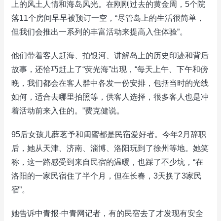
上的风土人情和海岛风光。在刚刚过去的黄金周，5个院
落11个房间早早被预订一空，“尽管岛上的生活很简单，
但我们会推出一系列的丰富活动来提高入住体验”。
他们带着客人赶海、拍银河、讲解岛上的历史印迹和背后
故事，还恰巧赶上了“荧光海”出现，“每天上午、下午和傍
晚，我们都会在客人群中各发一份安排，包括当时的光线
如何，适合去哪里拍照等，供客人选择，很多客人也是冲
着活动前来入住的。”费克健说。
95后女孩儿薛茗予和闺蜜都是民宿爱好者。今年2月辞职
后，她从天津、济南、淄博、洛阳玩到了徐州等地。她笑
称，这一路感受到来自民宿的温暖，也踩了不少坑，“在
洛阳的一家民宿住了半个月，但在长春，3天换了3家民
宿”。
她告诉中青报·中青网记者，有的民宿去了才发现有安全