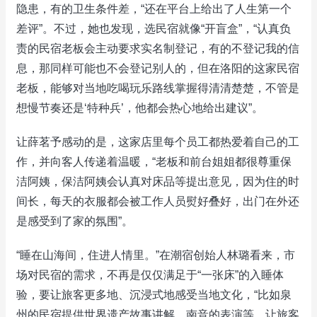
隐患，有的卫生条件差，“还在平台上给出了人生第一个
差评”。不过，她也发现，选民宿就像“开盲盒”，“认真负
责的民宿老板会主动要求实名制登记，有的不登记我的信
息，那同样可能也不会登记别人的，但在洛阳的这家民宿
老板，能够对当地吃喝玩乐路线掌握得清清楚楚，不管是
想慢节奏还是‘特种兵’，他都会热心地给出建议”。
让薛茗予感动的是，这家店里每个员工都热爱着自己的工
作，并向客人传递着温暖，“老板和前台姐姐都很尊重保
洁阿姨，保洁阿姨会认真对床品等提出意见，因为住的时
间长，每天的衣服都会被工作人员熨好叠好，出门在外还
是感受到了家的氛围”。
“睡在山海间，住进人情里。”在潮宿创始人林璐看来，市
场对民宿的需求，不再是仅仅满足于“一张床”的入睡体
验，要让旅客更多地、沉浸式地感受当地文化，“比如泉
州的民宿提供世界遗产故事讲解、南音的表演等，让旅客