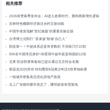
相关推荐
2026有赞春季发布会：AI进入效果时代，重构商家增长逻辑
吉林特色棚膜经济激活乡村文旅动能
中国学者发现解“世纪难题”的重要实验证据
台湾博士沈阳行 “首来族”盼做“自己人”
防疫第一！中超体系还是有变数的 不排除只打22轮
500名中国球员身价≈孙星雨中超年薪是韩国的12倍
北青:职业联赛筹备组已提出通过北京转会名额
斯诺克2020库存:特别臀部6冠奥沙利文6世界锦标赛
一线城市密集表态优化房地产政策
北上广深都对楼市表态了，哪些政策有望落地