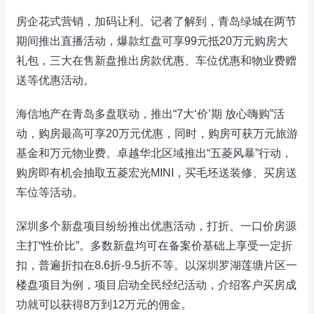
房企花式营销，加码让利。记者了解到，青岛绿城在两节
期间推出直播活动，爆款红盘可享99元抵20万元购房大
礼包，三大在售新盘推出房款优惠、车位优惠和物业费赠
送等优惠活动。
海信地产在青岛多盘联动，推出“7大‘价’期 放心嗨购”活
动，购房最高可享20万元优惠，同时，购房可获万元旅游
基金和万元物业费。卓越华北区域推出“五菱风暴”行动，
购房即有机会抽取五菱宏光MINI，买毛坯送装修、买房送
车位等活动。
深圳多个新盘项目纷纷推出优惠活动，打折、一口价房源
主打“性价比”。多数新盘均可在备案价基础上享受一定折
扣，普遍折扣在8.6折-9.5折不等。以深圳罗湖莲塘片区一
楼盘项目为例，项目启动全民经纪活动，介绍客户买房成
功就可以获得8万到12万元的佣金。