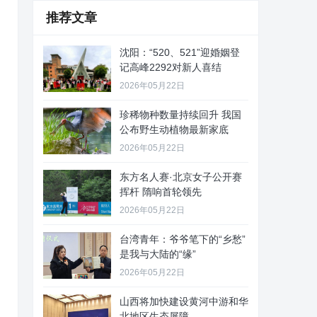
推荐文章
沈阳：“520、521”迎婚姻登
记高峰2292对新人喜结
2026年05月22日
珍稀物种数量持续回升 我国
公布野生动植物最新家底
2026年05月22日
东方名人赛·北京女子公开赛
挥杆 隋响首轮领先
2026年05月22日
台湾青年：爷爷笔下的“乡愁”
是我与大陆的“缘”
2026年05月22日
山西将加快建设黄河中游和华
北地区生态屏障