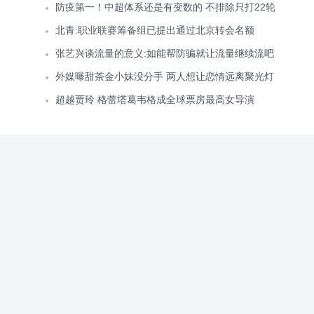
防疫第一！中超体系还是有变数的 不排除只打22轮
北青:职业联赛筹备组已提出通过北京转会名额
张艺兴谈流量的意义:如能帮防骗就让流量继续流吧
外媒曝甜茶金小妹没分手 两人想让恋情远离聚光灯
超越贾玲 格蕾塔葛韦格成全球票房最高女导演