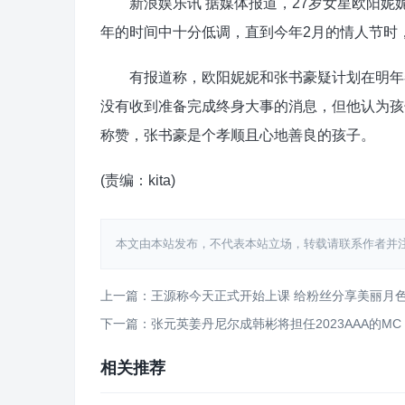
新浪娱乐讯 据媒体报道，27岁女星欧阳妮妮
年的时间中十分低调，直到今年2月的情人节时
有报道称，欧阳妮妮和张书豪疑计划在明年春
没有收到准备完成终身大事的消息，但他认为孩
称赞，张书豪是个孝顺且心地善良的孩子。
(责编：kita)
本文由本站发布，不代表本站立场，转载请联系作者并注明出处：htt
上一篇：王源称今天正式开始上课 给粉丝分享美丽月
下一篇：张元英姜丹尼尔成韩彬将担任2023AAA的MC
相关推荐