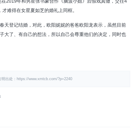
在2019年和男星张书豪合作《脑波小姐》后假戏真做，交往4
，才难得在女星夏如芝的婚礼上同框。
天登记结婚，对此，欧阳妮妮的爸爸欧阳龙表示，虽然目前
子大了、有自己的想法，所以自己会尊重他们的决定，同时也
ps://www.xmtcb.com/?p=2240
色