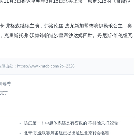
1月3日推迟至明年3月15日北美上映，原定3.15的《哥斯拉
·弗格森继续主演，弗洛伦丝·皮尤新加盟饰演伊勒琅公主，奥
人，克里斯托弗·沃肯饰帕迪沙皇帝沙达姆四世。丹尼斯·维伦纽瓦
ps://www.xmtcb.com/?p=2326
团选秀
完了
防疫第一！中超体系还是有变数的 不排除只打22轮
北青:职业联赛筹备组已提出通过北京转会名额