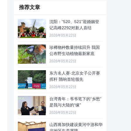
推荐文章
沈阳：“520、521”迎婚姻登
记高峰2292对新人喜结
2026年05月22日
珍稀物种数量持续回升 我国
公布野生动植物最新家底
2026年05月22日
东方名人赛·北京女子公开赛
挥杆 隋响首轮领先
2026年05月22日
台湾青年：爷爷笔下的“乡愁”
是我与大陆的“缘”
2026年05月22日
山西将加快建设黄河中游和华
北地区生态屏障