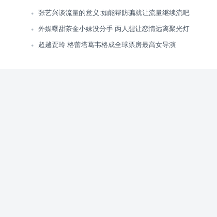
张艺兴谈流量的意义:如能帮防骗就让流量继续流吧
外媒曝甜茶金小妹没分手 两人想让恋情远离聚光灯
超越贾玲 格蕾塔葛韦格成全球票房最高女导演