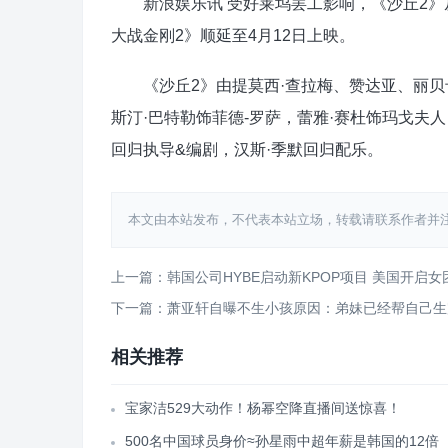
新浪娱乐讯 受好莱坞罢工影响，《沙丘2》从1
大战金刚2》顺延至4月12日上映。
《沙丘2》由提莫西·查拉梅、赞达亚、丽贝卡
斯汀·巴特勒饰菲德-罗萨，蕾雅·赛杜饰玛戈夫
回归执导&编剧，汉斯·季默回归配乐。
本文由本站发布，不代表本站立场，转载请联系作者并注明出处：htt
上一篇：韩国公司HYBE启动新KPOP项目 美国开启女
下一篇：萧亚轩自曝不生小孩原因：弟妹已经帮自己生
相关推荐
宝家洁529大动作！杨幂空降直播间送惊喜！
500名中国球员身价≈孙星雨中超年薪是韩国的12倍