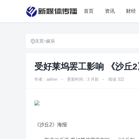
首页
资讯
财经
主页
>
娱乐
受好莱坞罢工影响 《沙丘
作者：admin
•
更新时间：3 月前
•
阅读 322
《沙丘2》海报