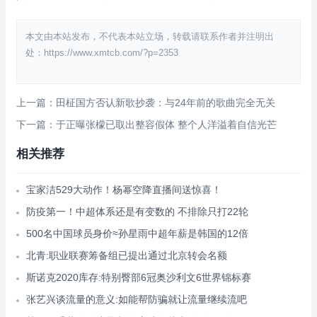
本文由本站发布，不代表本站立场，转载请联系作者并注明出
处：https://www.xmtcb.com/?p=2353
上一篇：田柾国方否认新歌抄袭：与24年前的歌曲完全无关
下一篇：于正曝张檬已取出整容假体 整个人洋溢着自信光芒
相关推荐
宝家洁529大动作！杨幂空降直播间送惊喜！
防疫第一！中超体系还是有变数的 不排除只打22轮
500名中国球员身价≈孙星雨中超年薪是韩国的12倍
北青:职业联赛筹备组已提出通过北京转会名额
斯诺克2020库存:特别臀部6冠奥沙利文6世界锦标赛
张艺兴谈流量的意义:如能帮防骗就让流量继续流吧