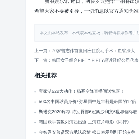
新浪娱乐讯 近日，网传罗云熙李一桐将出演
希望大家不要被引导，一切消息以官方通知为准。
本文由本站发布，不代表本站立场，转载请联系作者并注明出处：htt
上一篇：70岁曾志伟首度回应住院动手术：血管涨大
下一篇：韩国女子组合FIFTY FIFTY起诉经纪公司代
相关推荐
宝家洁529大动作！杨幂空降直播间送惊喜！
500名中国球员身价≈孙星雨中超年薪是韩国的12倍
斯诺克2020库存:特别臀部6冠奥沙利文6世界锦标赛
韩国歌手黄致列演员出道 主演短片电影《同行》
金智秀安普贤双方承认恋情 松口表示刚刚开始交往