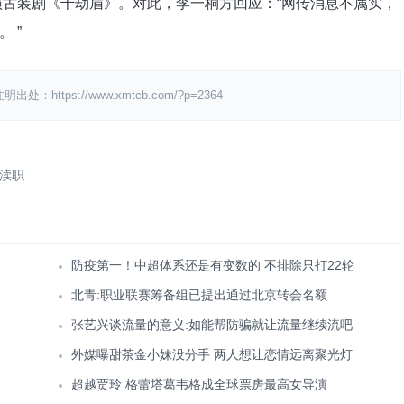
古装剧《千劫眉》。对此，李一桐方回应：“网传消息不属实，
 ”
ps://www.xmtcb.com/?p=2364
表渎职
防疫第一！中超体系还是有变数的 不排除只打22轮
北青:职业联赛筹备组已提出通过北京转会名额
张艺兴谈流量的意义:如能帮防骗就让流量继续流吧
外媒曝甜茶金小妹没分手 两人想让恋情远离聚光灯
超越贾玲 格蕾塔葛韦格成全球票房最高女导演