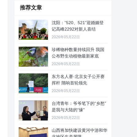
推荐文章
沈阳：“520、521”迎婚姻登
记高峰2292对新人喜结
2026年05月22日
珍稀物种数量持续回升 我国
公布野生动植物最新家底
2026年05月22日
东方名人赛·北京女子公开赛
挥杆 隋响首轮领先
2026年05月22日
台湾青年：爷爷笔下的“乡愁”
是我与大陆的“缘”
2026年05月22日
山西将加快建设黄河中游和华
北地区生态屏障