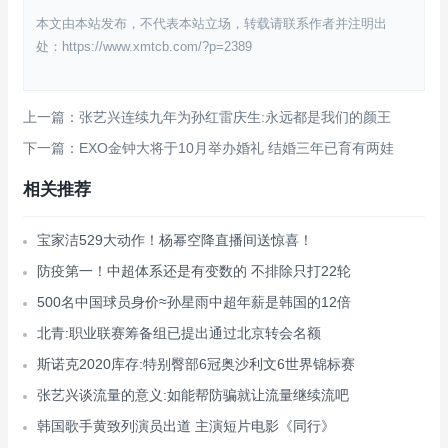
本文由本站发布，不代表本站立场，转载请联系作者并注明出
处：https://www.xmtcb.com/?p=2389
上一篇：张艺兴连续九年为孙红雷庆生:永远都是我们的颜王
下一篇：EXO金钟大将于10月举办婚礼 结婚三年已育有两娃
相关推荐
宝家洁529大动作！杨幂空降直播间送惊喜！
防疫第一！中超体系还是有变数的 不排除只打22轮
500名中国球员身价≈孙星雨中超年薪是韩国的12倍
北青:职业联赛筹备组已提出通过北京转会名额
斯诺克2020库存:特别臀部6冠奥沙利文6世界锦标赛
张艺兴谈流量的意义:如能帮防骗就让流量继续流吧
韩国歌手黄致列演员出道 主演短片电影《同行》