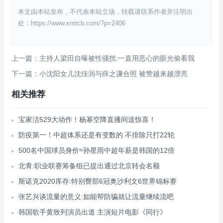
本文由本站发布，不代表本站立场，转载请联系作者并注明出
处：https://www.xmtcb.com/?p=2406
上一篇：主持人梁田自曝被性骚扰:一直用恶心的眼光偷看我
下一篇：小沈阳女儿沈佳润与薛之谦合照 被赞越来越漂亮
相关推荐
宝家洁529大动作！杨幂空降直播间送惊喜！
防疫第一！中超体系还是有变数的 不排除只打22轮
500名中国球员身价≈孙星雨中超年薪是韩国的12倍
北青:职业联赛筹备组已提出通过北京转会名额
斯诺克2020库存:特别臀部6冠奥沙利文6世界锦标赛
张艺兴谈流量的意义:如能帮防骗就让流量继续流吧
韩国歌手黄致列演员出道 主演短片电影《同行》