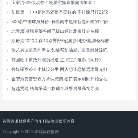
宝家洁529大动作！杨幂空降直播间送惊喜！
防疫第一！中超体系还是有变数的 不排除只打22轮
500名中国球员身价≈孙星雨中超年薪是韩国的12倍
北青:职业联赛筹备组已提出通过北京转会名额
斯诺克2020库存:特别臀部6冠奥沙利文6世界锦标赛
张艺兴谈流量的意义:如能帮防骗就让流量继续流吧
韩国歌手黄致列演员出道 主演短片电影《同行》
外媒曝甜茶金小妹没分手 两人想让恋情远离聚光灯
金智秀安普贤双方承认恋情 松口表示刚刚开始交往
超越贾玲 格蕾塔葛韦格成全球票房最高女导演
首页
资讯
财经
房产
汽车
科技
旅游
娱乐
体育
Copyright © 2026 新媒体传播网