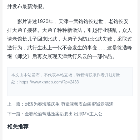
并发布最新海报。
影片讲述1920年，天津一武馆馆长过世，老馆长安
排大弟子接替。大弟子种种新做法，引起行业骚乱，众人
请老馆长儿子回来比武，大弟子为防止比武失败，采取过
激行为，武行生出上一代不会发生的事变……这是徐浩峰
继《师父》后再次展现天津武行风云的一部作品。
本文由本站发布，不代表本站立场，转载请联系作者并注明出
处：https://www.xmtcb.com/?p=2433
上一篇：刘涛为秦海璐庆生 剪辑视频表白闺蜜诚意满满
下一篇：金赛纶酒驾逃逸案后复出 出演MV主人公
相关推荐