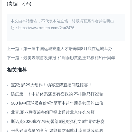
(责编：小5)
本文由本站发布，不代表本站立场，转载请联系作者并注明出
处：https://www.xmtcb.com/?p=2476
上一篇：第一届中国运城戏剧人才培养周8月底在运城举办
下一篇：最美表演首发海报 和周雨彤黄渤王鹤棣相约十周年
相关推荐
宝家洁529大动作！杨幂空降直播间送惊喜！
防疫第一！中超体系还是有变数的 不排除只打22轮
500名中国球员身价≈孙星雨中超年薪是韩国的12倍
北青:职业联赛筹备组已提出通过北京转会名额
斯诺克2020库存:特别臀部6冠奥沙利文6世界锦标赛
张艺兴谈流量的意义:如能帮防骗就让流量继续流吧