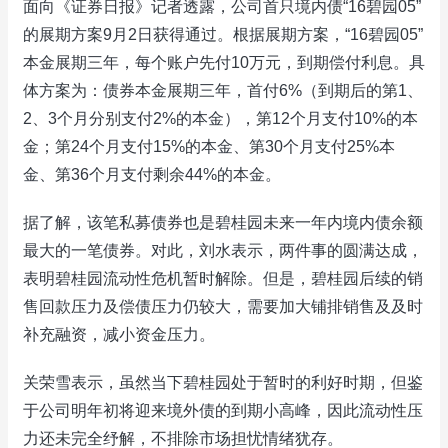
面向《证券日报》记者透露，公司首只境内债“16碧园05”
的展期方案9月2日获得通过。根据展期方案，“16碧园05”
本金展期三年，每个账户先付10万元，到期偿付利息。具
体方案为：债券本金展期三年，首付6%（到期后的第1、
2、3个月分别支付2%的本金），第12个月支付10%的本
金；第24个月支付15%的本金、第30个月支付25%本
金、第36个月支付剩余44%的本金。
据了解，该笔私募债券也是碧桂园未来一年内境内债余额
最大的一笔债券。对此，刘水表示，两件事的圆满达成，
表明碧桂园流动性危机暂时解除。但是，碧桂园后续的销
售回款压力及偿债压力仍较大，需要加大铺排销售及及时
补充融资，减小资金压力。
关荣雪表示，虽然当下碧桂园处于暂时的利好时期，但鉴
于公司明年初将迎来境外债的到期小高峰，因此流动性压
力还未完全纾解，不排除市场担忧情绪犹存。