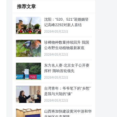
推荐文章
沈阳：“520、521”迎婚姻登
记高峰2292对新人喜结
2026年05月22日
珍稀物种数量持续回升 我国
公布野生动植物最新家底
2026年05月22日
东方名人赛·北京女子公开赛
挥杆 隋响首轮领先
2026年05月22日
台湾青年：爷爷笔下的“乡愁”
是我与大陆的“缘”
2026年05月22日
山西将加快建设黄河中游和华
北地区生态屏障