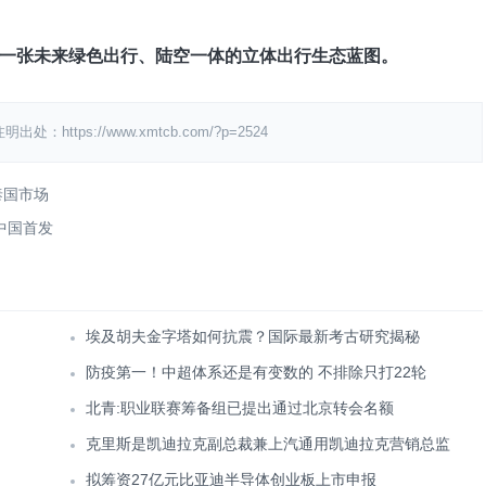
一张未来绿色出行、陆空一体的立体出行生态蓝图。
ps://www.xmtcb.com/?p=2524
泰国市场
年中国首发
埃及胡夫金字塔如何抗震？国际最新考古研究揭秘
防疫第一！中超体系还是有变数的 不排除只打22轮
北青:职业联赛筹备组已提出通过北京转会名额
克里斯是凯迪拉克副总裁兼上汽通用凯迪拉克营销总监
拟筹资27亿元比亚迪半导体创业板上市申报