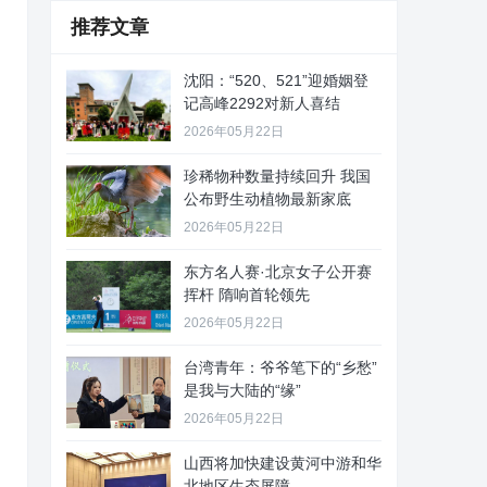
推荐文章
沈阳：“520、521”迎婚姻登
记高峰2292对新人喜结
2026年05月22日
珍稀物种数量持续回升 我国
公布野生动植物最新家底
2026年05月22日
东方名人赛·北京女子公开赛
挥杆 隋响首轮领先
2026年05月22日
台湾青年：爷爷笔下的“乡愁”
是我与大陆的“缘”
2026年05月22日
山西将加快建设黄河中游和华
北地区生态屏障