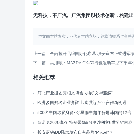
无科技，不广汽。广汽集团以技术创新，构建出
本文由本站发布，不代表本站立场，转载请联系作者并注明出处：htt
上一篇：全面拉开品牌国际化序幕 埃安宣布正式进军
下一篇：吴旭曦：MAZDA CX-50行也混动车型下半
相关推荐
河北产业组团亮相文博会 尽展“文华燕赵”
欧洲多国知名企业齐聚山城 共谋产业合作新机遇
500名中国球员身价≈孙星雨中超年薪是韩国的12倍
斯诺克2020库存:特别臀部6冠奥沙利文6世界锦标赛
长安蓝鲸iDD陆续发布自有品牌“Mixed”？