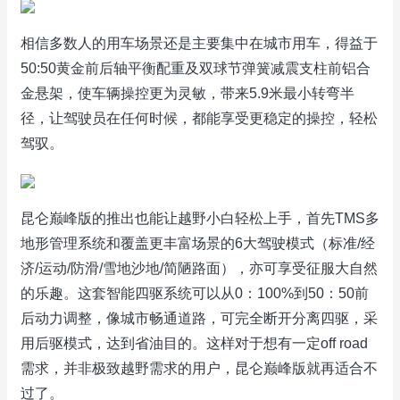
相信多数人的用车场景还是主要集中在城市用车，得益于
50:50黄金前后轴平衡配重及双球节弹簧减震支柱前铝合
金悬架，使车辆操控更为灵敏，带来5.9米最小转弯半
径，让驾驶员在任何时候，都能享受更稳定的操控，轻松
驾驭。
昆仑巅峰版的推出也能让越野小白轻松上手，首先TMS多
地形管理系统和覆盖更丰富场景的6大驾驶模式（标准/经
济/运动/防滑/雪地沙地/简陋路面），亦可享受征服大自然
的乐趣。这套智能四驱系统可以从0：100%到50：50前
后动力调整，像城市畅通道路，可完全断开分离四驱，采
用后驱模式，达到省油目的。这样对于想有一定off road
需求，并非极致越野需求的用户，昆仑巅峰版就再适合不
过了。