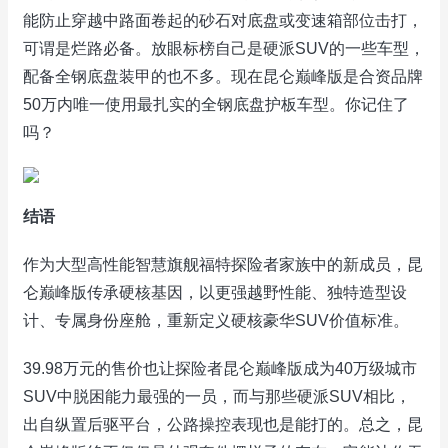
能防止穿越中路面卷起的砂石对底盘或变速箱部位击打，
可谓是烂路必备。放眼标榜自己是硬派SUV的一些车型，
配备全钢底盘装甲的也不多。现在昆仑巅峰版是合资品牌
50万内唯一使用最扎实的全钢底盘护板车型。你记住了
吗？
结语
作为大型高性能智慧旗舰福特探险者家族中的新成员，昆
仑巅峰版传承硬核基因，以更强越野性能、独特造型设
计、专属身份座舱，重新定义硬核豪华SUV价值标准。
39.98万元的售价也让探险者昆仑巅峰版成为40万级城市
SUV中脱困能力最强的一员，而与那些硬派SUV相比，
出自纵置后驱平台，公路操控表现也是能打的。总之，昆