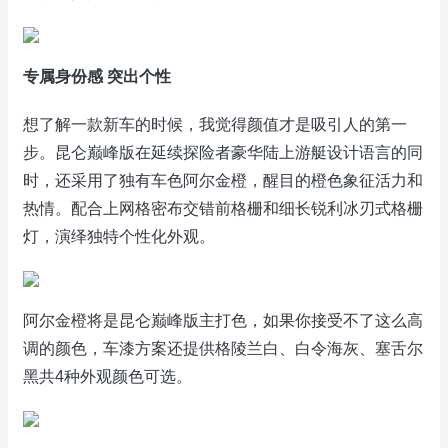
专属身份感 突出个性
想了解一款新车的时候，我觉得颜值才是吸引人的第一
步。昆仑巅峰版在延续探险者豪华陆上游艇设计语言的同
时，还采用了独有车色阿尔金橙，醒目的橙色象征活力和
热情。配合上网格密布交错前格栅和细长锐利冰刃式格栅
灯，演绎独特个性化外观。
阿尔金橙将是昆仑巅峰版主打色，如果你接受不了这么高
调的颜色，车漆方案还提供格陵兰白、白令海灰、塞舌尔
黑共4种外观颜色可选。