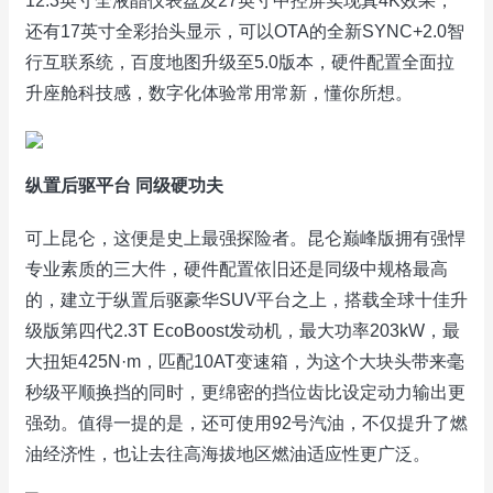
12.3英寸全液晶仪表盘及27英寸中控屏实现真4K效果，
还有17英寸全彩抬头显示，可以OTA的全新SYNC+2.0智
行互联系统，百度地图升级至5.0版本，硬件配置全面拉
升座舱科技感，数字化体验常用常新，懂你所想。
纵置后驱平台 同级硬功夫
可上昆仑，这便是史上最强探险者。昆仑巅峰版拥有强悍
专业素质的三大件，硬件配置依旧还是同级中规格最高
的，建立于纵置后驱豪华SUV平台之上，搭载全球十佳升
级版第四代2.3T EcoBoost发动机，最大功率203kW，最
大扭矩425N·m，匹配10AT变速箱，为这个大块头带来毫
秒级平顺换挡的同时，更绵密的挡位齿比设定动力输出更
强劲。值得一提的是，还可使用92号汽油，不仅提升了燃
油经济性，也让去往高海拔地区燃油适应性更广泛。