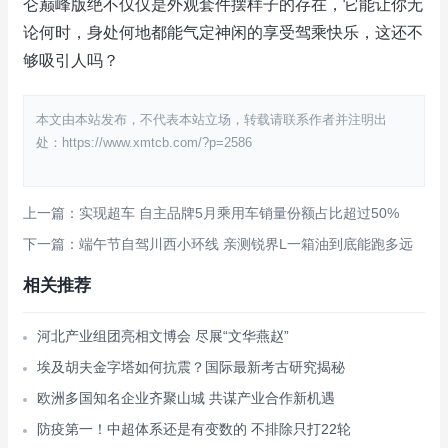
仑巅峰版绝不仅仅是外观套件摆样子的存在，它能让你无
论何时，身处何地都能气定神闲的享受驾乘快乐，这还不
够吸引人吗？
本文由本站发布，不代表本站立场，转载请联系作者并注明出
处：https://www.xmtcb.com/?p=2586
上一篇：实现超车 自主品牌5月乘用车销量份额占比超过50%
下一篇：端午节自驾川西小环线 亲测锐界L一箱油到底能跑多远
相关推荐
河北产业组团亮相文博会 尽展“文华燕赵”
埃及胡夫金字塔如何抗震？国际最新考古研究揭秘
欧洲多国知名企业齐聚山城 共谋产业合作新机遇
防疫第一！中超体系还是有变数的 不排除只打22轮