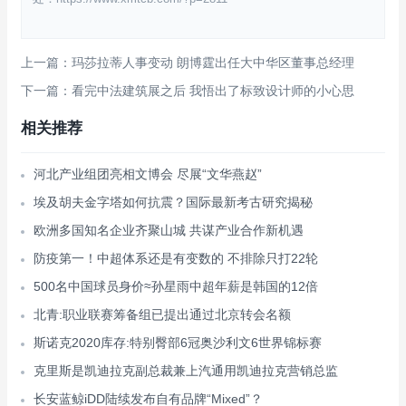
上一篇：玛莎拉蒂人事变动 朗博霆出任大中华区董事总经理
下一篇：看完中法建筑展之后 我悟出了标致设计师的小心思
相关推荐
河北产业组团亮相文博会 尽展“文华燕赵”
埃及胡夫金字塔如何抗震？国际最新考古研究揭秘
欧洲多国知名企业齐聚山城 共谋产业合作新机遇
防疫第一！中超体系还是有变数的 不排除只打22轮
500名中国球员身价≈孙星雨中超年薪是韩国的12倍
北青:职业联赛筹备组已提出通过北京转会名额
斯诺克2020库存:特别臀部6冠奥沙利文6世界锦标赛
克里斯是凯迪拉克副总裁兼上汽通用凯迪拉克营销总监
长安蓝鲸iDD陆续发布自有品牌“Mixed”？