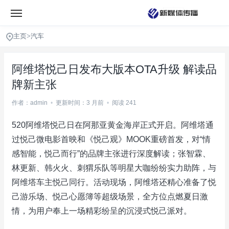
主页
>
汽车
阿维塔悦己日发布大版本OTA升级 解读品
牌新主张
作者：admin
•
更新时间：3 月前
•
阅读 241
520阿维塔悦己日在阿那亚黄金海岸正式开启。阿维塔通
过悦己微电影首映和《悦己观》MOOK重磅首发，对“情
感智能，悦己而行”的品牌主张进行深度解读；张智霖、
林更新、韩火火、刺猬乐队等明星大咖纷纷实力助阵，与
阿维塔车主悦己同行。活动现场，阿维塔还精心准备了悦
己游乐场、悦己心愿簿等超级场景，全方位点燃夏日激
情，为用户奉上一场精彩纷呈的沉浸式悦己派对。