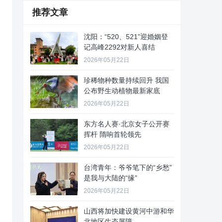
推荐文章
沈阳：“520、521”迎婚姻登
记高峰2292对新人喜结
2026年05月22日
珍稀物种数量持续回升 我国
公布野生动植物最新家底
2026年05月22日
东方名人赛·北京女子公开赛
挥杆 隋响首轮领先
2026年05月22日
台湾青年：爷爷笔下的“乡愁”
是我与大陆的“缘”
2026年05月22日
山西将加快建设黄河中游和华
北地区生态屏障