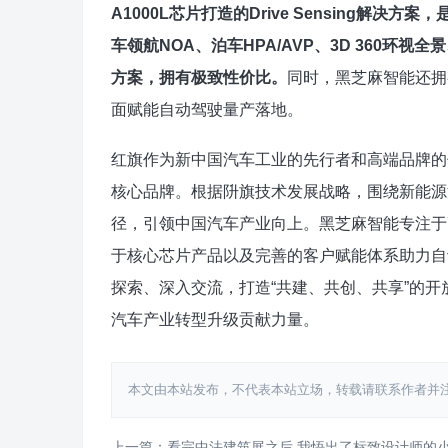
A1000L芯片打造的Drive Sensing解
车领航NOA、泊车HPA/AVP、3D 360环
方案，拥有极致性价比。
同时，黑芝麻智能还拥
面赋能自动驾驶量产落地。
红旗作为新中国汽车工业的先行者和高端品牌的
核心品牌。根据阩旗技术发展战略，围绕新能源
径，引领中国汽车产业向上。黑芝麻智能专注于
于核心芯片产品以及完善的客户赋能体系助力自
探索、深入交流，打造“共建、共创、共享”的
汽车产业转型升级贡献力量。
本文由本站发布，不代表本站立场，转载请联系作者并注明出处：htt
上一篇：看完中法建筑展之后 我悟出了标致设计师的