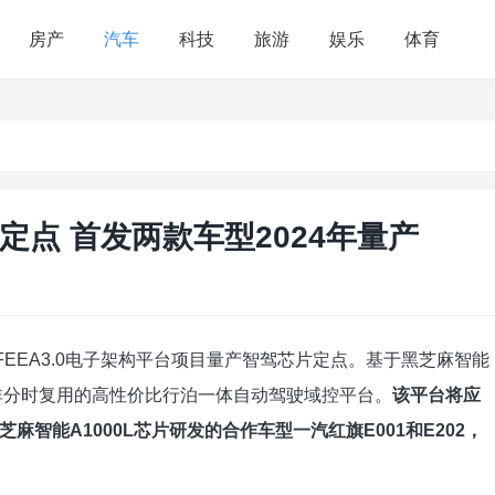
房产
汽车
科技
旅游
娱乐
体育
点 首发两款车型2024年量产
FEEA3.0电子架构平台项目量产智驾芯片定点。基于黑芝麻智能
造非分时复用的高性价比行泊一体自动驾驶域控平台。
该平台将应
芝麻智能A1000L芯片研发的合作车型一汽红旗E001和E202，