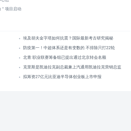
动＂项目启动
埃及胡夫金字塔如何抗震？国际最新考古研究揭秘
防疫第一！中超体系还是有变数的 不排除只打22轮
北青:职业联赛筹备组已提出通过北京转会名额
克里斯是凯迪拉克副总裁兼上汽通用凯迪拉克营销总监
拟筹资27亿元比亚迪半导体创业板上市申报