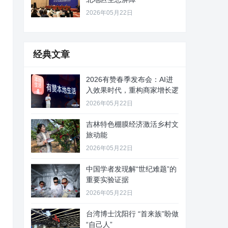
2026年05月22日
经典文章
2026有赞春季发布会：AI进
入效果时代，重构商家增长逻
2026年05月22日
吉林特色棚膜经济激活乡村文
旅动能
2026年05月22日
中国学者发现解“世纪难题”的
重要实验证据
2026年05月22日
台湾博士沈阳行 “首来族”盼做
“自己人”