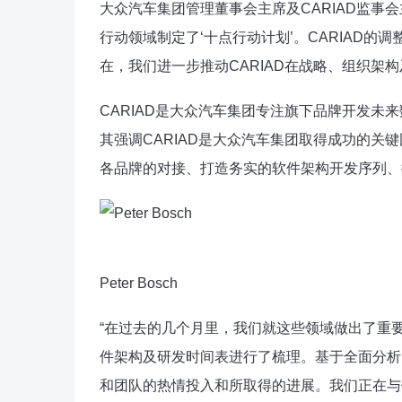
大众汽车集团管理董事会主席及CARIAD监事
行动领域制定了‘十点行动计划’。CARIAD
在，我们进一步推动CARIAD在战略、组织架
CARIAD是大众汽车集团专注旗下品牌开发未
其强调CARIAD是大众汽车集团取得成功的关
各品牌的对接、打造务实的软件架构开发序列、
Peter Bosch
“在过去的几个月里，我们就这些领域做出了重
件架构及研发时间表进行了梳理。基于全面分析，我们推
和团队的热情投入和所取得的进展。我们正在与