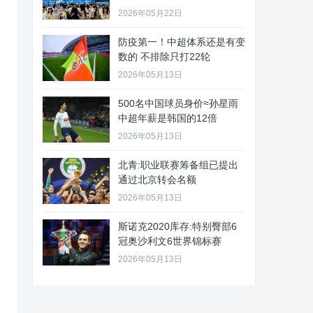
2026年05月22日
防疫第一！中超体系还是有变
数的 不排除只打22轮
2026年05月13日
500名中国球员身价≈孙星雨
中超年薪是韩国的12倍
2026年05月13日
北青:职业联赛筹备组已提出
通过北京转会名额
2026年05月13日
斯诺克2020库存:特别臀部6
冠奥沙利文6世界锦标赛
2026年05月13日