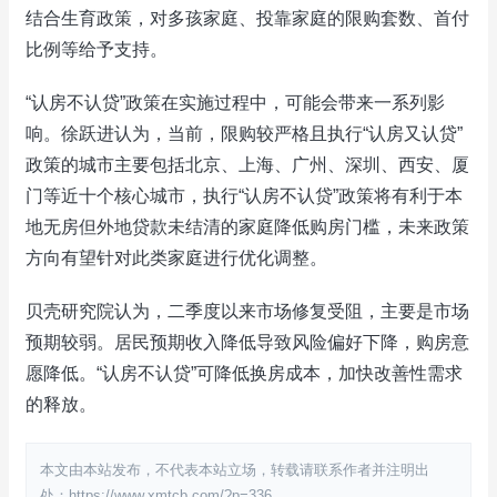
结合生育政策，对多孩家庭、投靠家庭的限购套数、首付
比例等给予支持。
“认房不认贷”政策在实施过程中，可能会带来一系列影
响。徐跃进认为，当前，限购较严格且执行“认房又认贷”
政策的城市主要包括北京、上海、广州、深圳、西安、厦
门等近十个核心城市，执行“认房不认贷”政策将有利于本
地无房但外地贷款未结清的家庭降低购房门槛，未来政策
方向有望针对此类家庭进行优化调整。
贝壳研究院认为，二季度以来市场修复受阻，主要是市场
预期较弱。居民预期收入降低导致风险偏好下降，购房意
愿降低。“认房不认贷”可降低换房成本，加快改善性需求
的释放。
本文由本站发布，不代表本站立场，转载请联系作者并注明出
处：https://www.xmtcb.com/?p=336