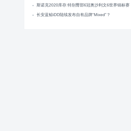
斯诺克2020库存:特别臀部6冠奥沙利文6世界锦标赛
长安蓝鲸iDD陆续发布自有品牌“Mixed”？