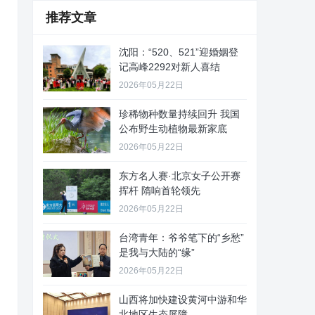
推荐文章
沈阳：“520、521”迎婚姻登
记高峰2292对新人喜结
2026年05月22日
珍稀物种数量持续回升 我国
公布野生动植物最新家底
2026年05月22日
东方名人赛·北京女子公开赛
挥杆 隋响首轮领先
2026年05月22日
台湾青年：爷爷笔下的“乡愁”
是我与大陆的“缘”
2026年05月22日
山西将加快建设黄河中游和华
北地区生态屏障