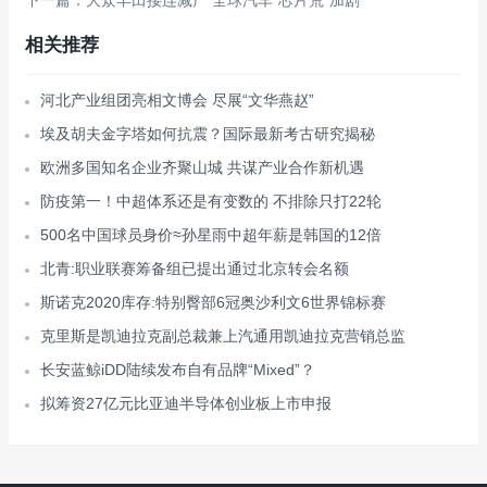
下一篇：大众丰田接连减产 全球汽车“芯片荒”加剧
相关推荐
河北产业组团亮相文博会 尽展“文华燕赵”
埃及胡夫金字塔如何抗震？国际最新考古研究揭秘
欧洲多国知名企业齐聚山城 共谋产业合作新机遇
防疫第一！中超体系还是有变数的 不排除只打22轮
500名中国球员身价≈孙星雨中超年薪是韩国的12倍
北青:职业联赛筹备组已提出通过北京转会名额
斯诺克2020库存:特别臀部6冠奥沙利文6世界锦标赛
克里斯是凯迪拉克副总裁兼上汽通用凯迪拉克营销总监
长安蓝鲸iDD陆续发布自有品牌“Mixed”？
拟筹资27亿元比亚迪半导体创业板上市申报