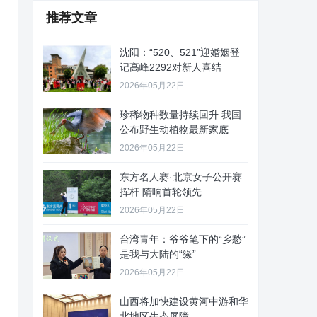
推荐文章
沈阳：“520、521”迎婚姻登
记高峰2292对新人喜结
2026年05月22日
珍稀物种数量持续回升 我国
公布野生动植物最新家底
2026年05月22日
东方名人赛·北京女子公开赛
挥杆 隋响首轮领先
2026年05月22日
台湾青年：爷爷笔下的“乡愁”
是我与大陆的“缘”
2026年05月22日
山西将加快建设黄河中游和华
北地区生态屏障