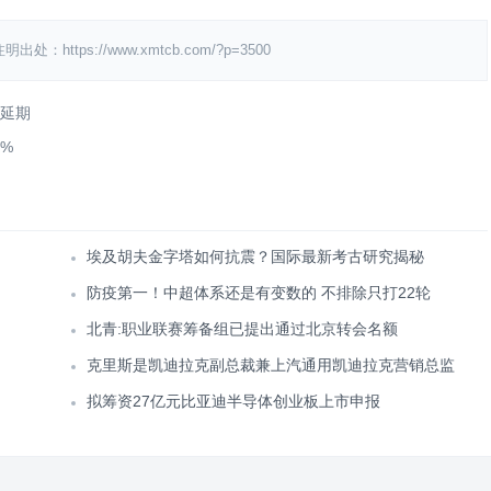
ps://www.xmtcb.com/?p=3500
或延期
%
埃及胡夫金字塔如何抗震？国际最新考古研究揭秘
防疫第一！中超体系还是有变数的 不排除只打22轮
北青:职业联赛筹备组已提出通过北京转会名额
克里斯是凯迪拉克副总裁兼上汽通用凯迪拉克营销总监
拟筹资27亿元比亚迪半导体创业板上市申报