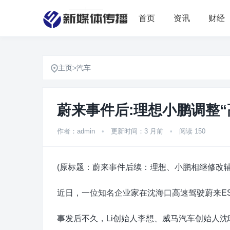
首页
资讯
财经
主页
>
汽车
蔚来事件后:理想小鹏调整“
作者：admin
•
更新时间：3 月前
•
阅读 150
(原标题：蔚来事件后续：理想、小鹏相继修改辅助
近日，一位知名企业家在沈海口高速驾驶蔚来ES
事发后不久，Li创始人李想、威马汽车创始人