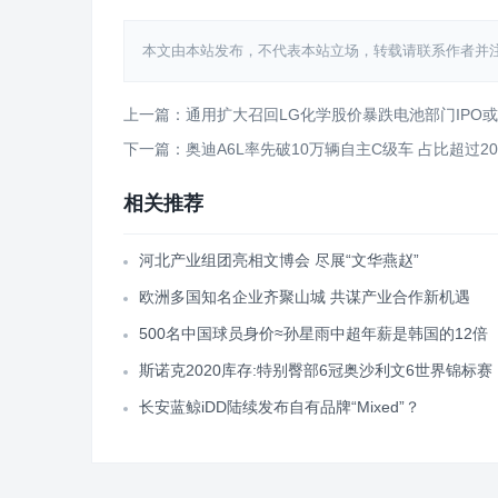
本文由本站发布，不代表本站立场，转载请联系作者并注明出处：htt
上一篇：通用扩大召回LG化学股价暴跌电池部门IPO
下一篇：奥迪A6L率先破10万辆自主C级车 占比超过20
相关推荐
河北产业组团亮相文博会 尽展“文华燕赵”
欧洲多国知名企业齐聚山城 共谋产业合作新机遇
500名中国球员身价≈孙星雨中超年薪是韩国的12倍
斯诺克2020库存:特别臀部6冠奥沙利文6世界锦标赛
长安蓝鲸iDD陆续发布自有品牌“Mixed”？