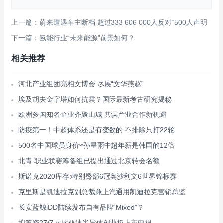
上一篇：蔚来遭遇车主断档 超过333 606 000人反对“500人声明”
下一篇：氢能行业“未来能源”前景如何？
相关推荐
河北产业组团亮相文博会 尽展“文华燕赵”
埃及胡夫金字塔如何抗震？国际最新考古研究揭秘
欧洲多国知名企业齐聚山城 共谋产业合作新机遇
防疫第一！中超体系还是有变数的 不排除只打22轮
500名中国球员身价≈孙星雨中超年薪是韩国的12倍
北青:职业联赛筹备组已提出通过北京转会名额
斯诺克2020库存:特别臀部6冠奥沙利文6世界锦标赛
克里斯是凯迪拉克副总裁兼上汽通用凯迪拉克营销总监
长安蓝鲸iDD陆续发布自有品牌“Mixed”？
拟筹资27亿元比亚迪半导体创业板上市申报