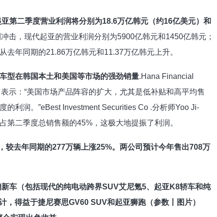
亚第二季度营业利润将分别为18.6万亿韩元（约16亿美元）和
冲击，现代起亚的营业利润分别为5900亿韩元和1450亿韩元；
从去年同期的21.86万亿韩元和11.37万亿韩元上升。
车型在韩国本土和美国等市场的强劲销量
.Hana Financial
研究报告中表示：“美国市场产品阵容的扩大，尤其是低补贴和高平均售
t Investment Securities Co .分析师Yoo Ji-
额占第二季度总销售额的45%，这极大地提振了利润。
，较去年同期的277万辆上涨25%。两公司预计今年售出708万
销新车（包括现代的纯电动跨界SUV艾尼氪5、起亚K8轿车和纯
计，得益于捷尼赛思GV60 SUV和起亚狮跑（参数丨图片）