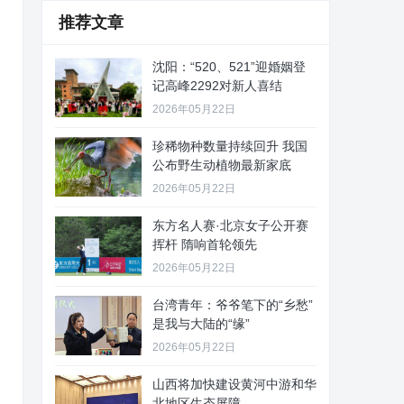
推荐文章
沈阳：“520、521”迎婚姻登
记高峰2292对新人喜结
2026年05月22日
珍稀物种数量持续回升 我国
公布野生动植物最新家底
2026年05月22日
东方名人赛·北京女子公开赛
挥杆 隋响首轮领先
2026年05月22日
台湾青年：爷爷笔下的“乡愁”
是我与大陆的“缘”
2026年05月22日
山西将加快建设黄河中游和华
北地区生态屏障