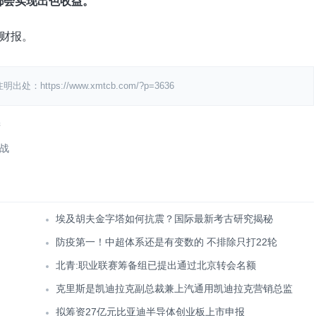
年都会实现出色收益。
财报。
ps://www.xmtcb.com/?p=3636
产
战
埃及胡夫金字塔如何抗震？国际最新考古研究揭秘
防疫第一！中超体系还是有变数的 不排除只打22轮
北青:职业联赛筹备组已提出通过北京转会名额
克里斯是凯迪拉克副总裁兼上汽通用凯迪拉克营销总监
拟筹资27亿元比亚迪半导体创业板上市申报