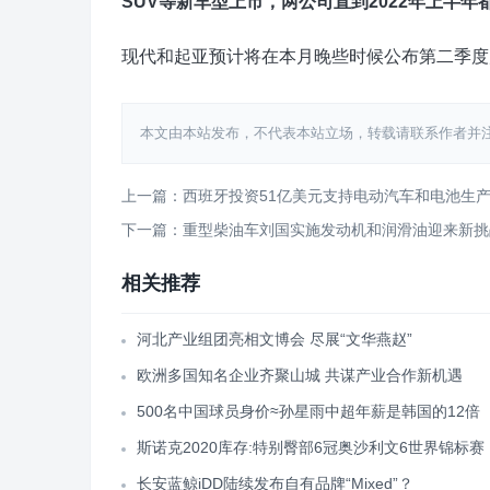
SUV等新车型上市，两公司直到2022年上半
现代和起亚预计将在本月晚些时候公布第二季度
本文由本站发布，不代表本站立场，转载请联系作者并注明出处：htt
上一篇：西班牙投资51亿美元支持电动汽车和电池生
下一篇：重型柴油车刘国实施发动机和润滑油迎来新挑
相关推荐
河北产业组团亮相文博会 尽展“文华燕赵”
欧洲多国知名企业齐聚山城 共谋产业合作新机遇
500名中国球员身价≈孙星雨中超年薪是韩国的12倍
斯诺克2020库存:特别臀部6冠奥沙利文6世界锦标赛
长安蓝鲸iDD陆续发布自有品牌“Mixed”？