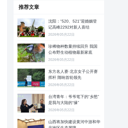
推荐文章
沈阳：“520、521”迎婚姻登
记高峰2292对新人喜结
2026年05月22日
珍稀物种数量持续回升 我国
公布野生动植物最新家底
2026年05月22日
东方名人赛·北京女子公开赛
挥杆 隋响首轮领先
2026年05月22日
台湾青年：爷爷笔下的“乡愁”
是我与大陆的“缘”
2026年05月22日
山西将加快建设黄河中游和华
北地区生态屏障