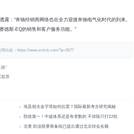
透露：“奔驰经销商网络也在全力迎接奔驰电气化时代的到来。
梅赛德斯-EQ的销售和客户服务功能。”
ps://www.xmtcb.com/?p=3677
路”
买股票
埃及胡夫金字塔如何抗震？国际最新考古研究揭秘
防疫第一！中超体系还是有变数的 不排除只打22轮
北青:职业联赛筹备组已提出通过北京转会名额