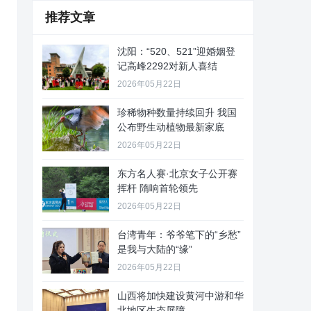
推荐文章
沈阳：“520、521”迎婚姻登
记高峰2292对新人喜结
2026年05月22日
珍稀物种数量持续回升 我国
公布野生动植物最新家底
2026年05月22日
东方名人赛·北京女子公开赛
挥杆 隋响首轮领先
2026年05月22日
台湾青年：爷爷笔下的“乡愁”
是我与大陆的“缘”
2026年05月22日
山西将加快建设黄河中游和华
北地区生态屏障