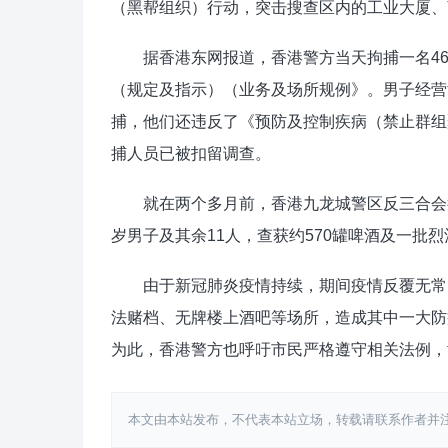
（黑帮组织）行动，突击搜查区内的工业大厦、
据香港东网报道，香港警方当天拘捕一名46岁
（规定及指示）（业务及场所规例》。男子经营酒
捕，他们还违反了《预防及控制疾病（禁止群组
捕人员已被扣留调查。
就在两个多月前，香港九龙城警区反三合会行
岁男子及其余11人，查获约570罐啤酒及一批烈
由于新冠肺炎疫情持续，期间疫情反覆无常，
法赌档、无牌楼上酒吧等场所，造成其中一大防
为此，香港警方也呼吁市民严格遵守相关法例，
本文由本站发布，不代表本站立场，转载请联系作者并注明出处：htt