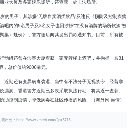
商业大厦及多家娱乐场所，还查获一处非法场所。
的男子，其涉嫌“无牌售卖酒类饮品”及违反《预防及控制疾病
吧内的9名男子及3名女子也因涉嫌“在没有酒牌的场所饮酒”被
聚集）规例》，警方随后向其发出罚款通知书。目前，所有被
动组还曾在涉事大厦查获一家无牌楼上酒吧，并拘捕一名31
酒，总价值约9000港元。
近期还有变异病毒袭港。当中有不法分子无视禁令，经营非
疫漏洞。香港警方近期已多次采取执法行动，将其逐一查获。
协助控制疫情，降低病毒在社区传播的风险。（海外网 吴倩）
ps://www.xmtcb.com/?p=3716