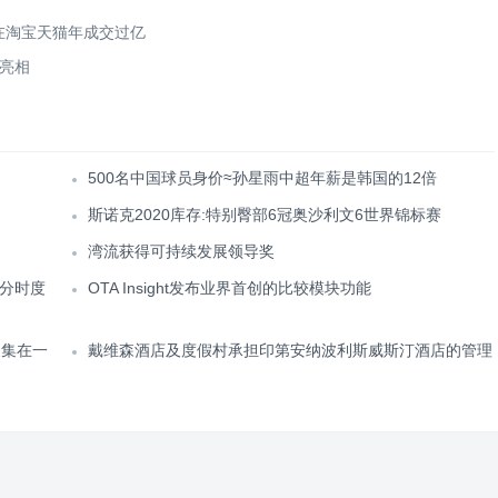
在淘宝天猫年成交过亿
先亮相
500名中国球员身价≈孙星雨中超年薪是韩国的12倍
斯诺克2020库存:特别臀部6冠奥沙利文6世界锦标赛
湾流获得可持续发展领导奖
分时度
OTA Insight发布业界首创的比较模块功能
聚集在一
戴维森酒店及度假村承担印第安纳波利斯威斯汀酒店的管理