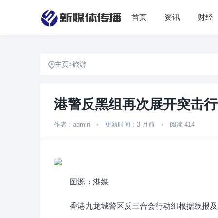
首页
资讯
财经
主页
>
旅游
港警反黑组再次展开突击行
作者：admin
•
更新时间：3 月前
•
阅读 414
图源：港媒
香港九龙城警区反三合会行动组根据线报及深入